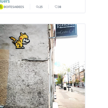
Buers
BOITESAIDEES
25
38