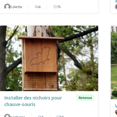
Colette
6
75
Installer des nichoirs pour
Retenue
chauve-souris