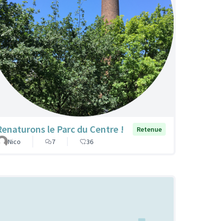
Renaturons le Parc du Centre !
Retenue
Nico
7
36