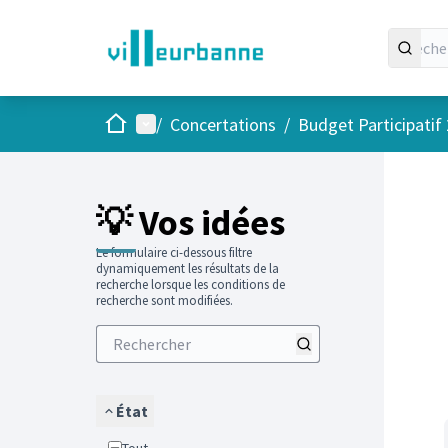
Accueil
Menu principal
/
Concertations
/
Budget Participatif
Passer
L'élément
💡 Vos idées
Le formulaire ci-dessous filtre
dynamiquement les résultats de la
recherche lorsque les conditions de
recherche sont modifiées.
État