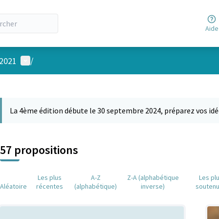
Aide
Menu utilisateur
 2021
/
 la carte
 suivant est une carte qui présente les éléments de cette page comm
La 4ème édition débute le 30 septembre 2024, préparez vos idé
57 propositions
Les plus
A-Z
Z-A (alphabétique
Les pl
Aléatoire
récentes
(alphabétique)
inverse)
souten