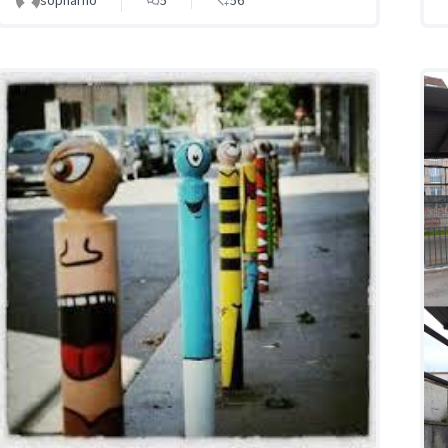
sopharno
5
56