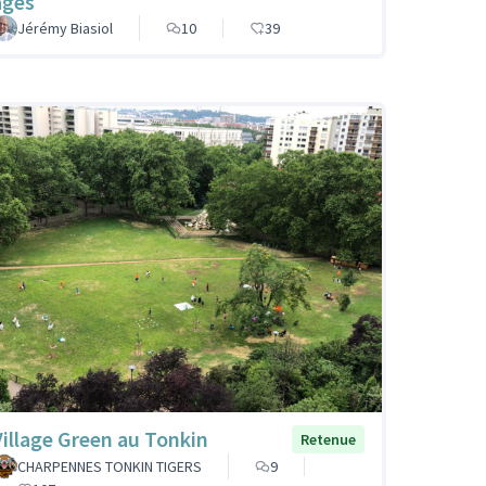
agés
Jérémy Biasiol
10
39
Village Green au Tonkin
Retenue
CHARPENNES TONKIN TIGERS
9