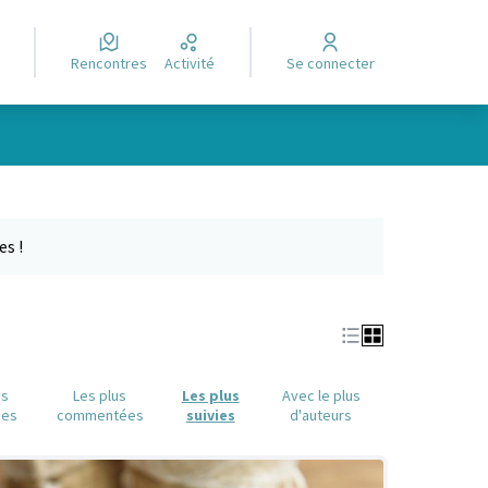
Rencontres
Activité
Se connecter
e des points de carte. L'élément peut être utilisé avec un lecteur
es !
us
Les plus
Les plus
Avec le plus
ues
commentées
suivies
d'auteurs