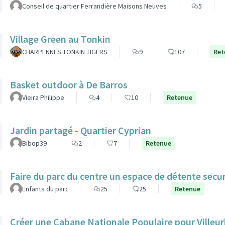
Conseil de quartier Ferrandière Maisons Neuves
5
Village Green au Tonkin
CHARPENNES TONKIN TIGERS
9
107
Ret
Basket outdoor à De Barros
Vieira Philippe
4
10
Retenue
Jardin partagé - Quartier Cyprian
Bibop39
2
7
Retenue
Faire du parc du centre un espace de détente secur
Enfants du parc
25
25
Retenue
Créer une Cabane Nationale Populaire pour Villeur