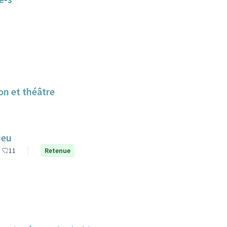
ion et théâtre
ieu
11
Retenue