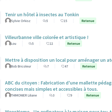
Tenir un hôtel à insectes au Tonkin
Sylvie Orkisz
5
15
Retenue
Villeurbanne ville colorée et artistique !
Lou
5
22
Retenue
Mettre à disposition un local pour aménager un at
Bob Bricoleur
7
47
Retenue
ABC du citoyen : Fabrication d'une mallette pédag
concises mais simples et accessibles à tous.
THIMONIER Liliane
3
9
Retenue
WeeeHome - Un ordinateur à la maison pour tou-t