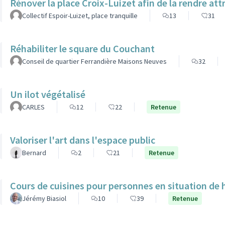
Rénover la place Croix-Luizet afin de la rendre att
Collectif Espoir-Luizet, place tranquille
13
31
Réhabiliter le square du Couchant
Conseil de quartier Ferrandière Maisons Neuves
32
Un ilot végétalisé
CARLES
12
22
Retenue
Valoriser l'art dans l'espace public
Bernard
2
21
Retenue
Cours de cuisines pour personnes en situation de
Jérémy Biasiol
10
39
Retenue