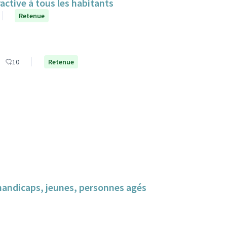
ractive à tous les habitants
Retenue
10
Retenue
 handicaps, jeunes, personnes agés