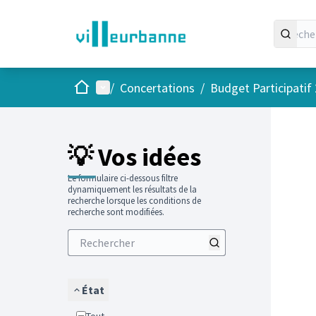
Accueil
Menu principal
/
Concertations
/
Budget Participatif
Passer
L'élément
💡 Vos idées
Le formulaire ci-dessous filtre
dynamiquement les résultats de la
recherche lorsque les conditions de
recherche sont modifiées.
État