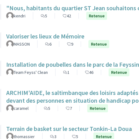
"Nous, habitants du quartier ST Jean souhaitons c
kendri
5
42
Retenue
Valoriser les lieux de Mémoire
MASSON
6
9
Retenue
Installation de poubelles dans le parc de la Feyssi
Team Feyss' Clean
1
46
Retenue
ARCHIM'AIDE, le saltimbanque des loisirs adaptés 
devant des personnes en situation de handicap p
caramel
5
7
Retenue
Terrain de basket sur le secteur Tonkin-La Doua
thomassier
3
5
Retenue