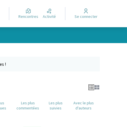
Rencontres
Activité
Se connecter
e des points de carte. L'élément peut être utilisé avec un lecteur
es !
lus
Les plus
Les plus
Avec le plus
nues
commentées
suivies
d'auteurs