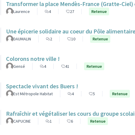
Transformer la place Mendès-France (Gratte-Ciel) e
Laurence
4
27
Retenue
Une épicerie solidaire au coeur du Pôle alimentair
DAUMALIN
2
10
Retenue
Colorons notre ville !
Gensé
4
41
Retenue
Spectacle vivant des Buers !
Est Métropole Habitat
4
5
Retenue
Rafraîchir et végétaliser les cours du groupe scol
CAPUCINE
1
6
Retenue