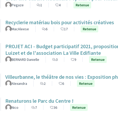
Pegaze
1
4
Retenue
Recyclerie matériau bois pour activités créatives
MacAleese
6
17
Retenue
PROJET ACI - Budget participatif 2021, propositio
Luizet et de l'association La Ville Edifiante
BERNARD Danielle
3
9
Retenue
Villeurbanne, le théâtre de nos vies : Exposition p
Alexandra
2
6
Retenue
Renaturons le Parc du Centre !
Nico
7
36
Retenue