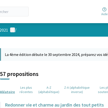
Aide
Menu utilisateur
 2021
/
 la carte
 suivant est une carte qui présente les éléments de cette page comm
La 4ème édition débute le 30 septembre 2024, préparez vos idé
57 propositions
Les plus
A-Z
Z-A (alphabétique
Les p
Aléatoire
récentes
(alphabétique)
inverse)
soute
Redonner vie et charme au jardin des tout petits