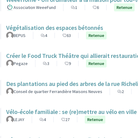
Association WeeeFund
1
6
Retenue
Végétalisation des espaces bétonnés
BEPUS
4
63
Retenue
Créer le Food Truck Théâtre qui allierait restaurat
Pegaze
3
9
Retenue
Des plantations au pied des arbres de la rue Richel
Conseil de quartier Ferrandière Maisons Neuves
2
Vélo-école familiale : se (re)mettre au vélo en ville
LEJAY
4
27
Retenue