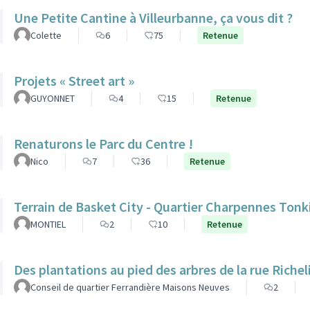
Une Petite Cantine à Villeurbanne, ça vous dit ?
Colette
6
75
Retenue
Projets « Street art »
GUYONNET
4
15
Retenue
Renaturons le Parc du Centre !
Nico
7
36
Retenue
Terrain de Basket City - Quartier Charpennes Tonk
MONTIEL
2
10
Retenue
Des plantations au pied des arbres de la rue Richel
Conseil de quartier Ferrandière Maisons Neuves
2