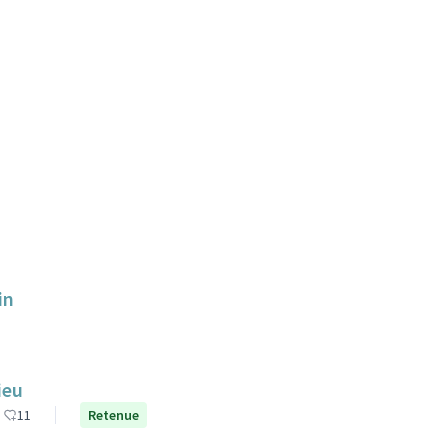
in
ieu
11
Retenue