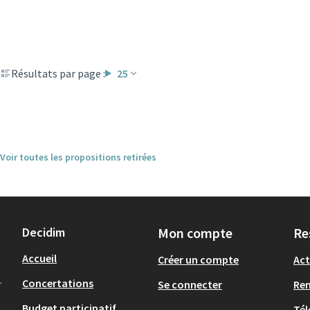
Résultats par page :
25
Voir toutes les propositions retirées
Decidim
Mon compte
Re
Accueil
Créer un compte
Act
.
Concertations
Se connecter
Re
Budget participatif
Tél