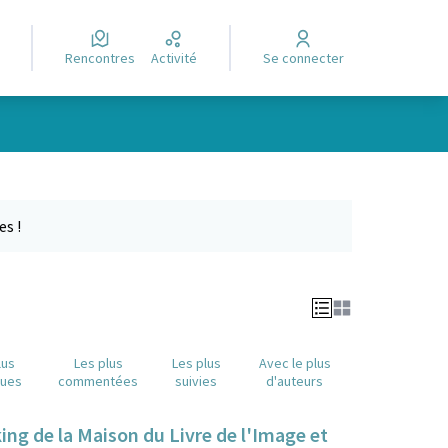
Rencontres
Activité
Se connecter
e des points de carte. L'élément peut être utilisé avec un lecteur
es !
lus
Les plus
Les plus
Avec le plus
nues
commentées
suivies
d'auteurs
king de la Maison du Livre de l'Image et