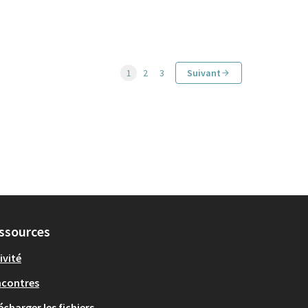
1
2
3
Suivant
ssources
ivité
ncontres
écharger les fichiers