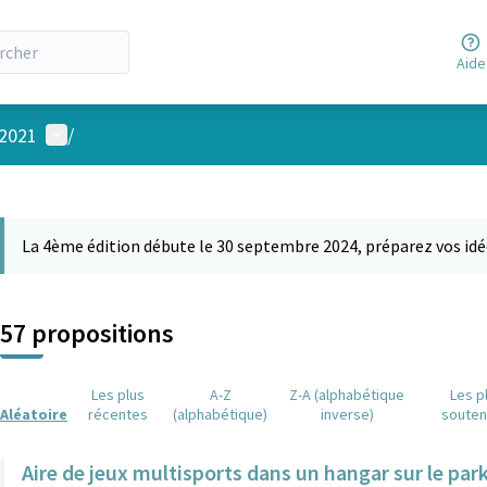
Aide
Menu utilisateur
 2021
/
 la carte
 suivant est une carte qui présente les éléments de cette page comm
La 4ème édition débute le 30 septembre 2024, préparez vos idé
57 propositions
Les plus
A-Z
Z-A (alphabétique
Les p
Aléatoire
récentes
(alphabétique)
inverse)
soute
Aire de jeux multisports dans un hangar sur le par