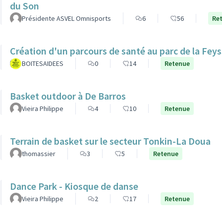
du Son
Présidente ASVEL Omnisports
6
56
Re
Création d'un parcours de santé au parc de la Feys
BOITESAIDEES
0
14
Retenue
Basket outdoor à De Barros
Vieira Philippe
4
10
Retenue
Terrain de basket sur le secteur Tonkin-La Doua
thomassier
3
5
Retenue
Dance Park - Kiosque de danse
Vieira Philippe
2
17
Retenue