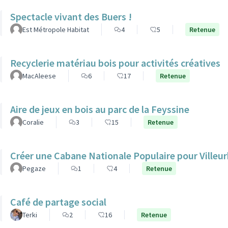
Spectacle vivant des Buers !
Est Métropole Habitat
4
5
Retenue
Recyclerie matériau bois pour activités créatives
MacAleese
6
17
Retenue
Aire de jeux en bois au parc de la Feyssine
Coralie
3
15
Retenue
Créer une Cabane Nationale Populaire pour Villeur
Pegaze
1
4
Retenue
Café de partage social
Terki
2
16
Retenue