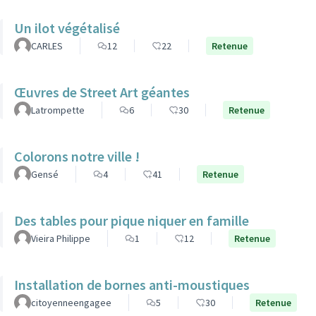
Un ilot végétalisé
CARLES
12
22
Retenue
Œuvres de Street Art géantes
Latrompette
6
30
Retenue
Colorons notre ville !
Gensé
4
41
Retenue
Des tables pour pique niquer en famille
Vieira Philippe
1
12
Retenue
Installation de bornes anti-moustiques
citoyenneengagee
5
30
Retenue