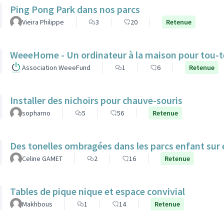
Ping Pong Park dans nos parcs
Vieira Philippe
3
20
Retenue
WeeeHome - Un ordinateur à la maison pour tou-t
Association WeeeFund
1
6
Retenue
Installer des nichoirs pour chauve-souris
sopharno
5
56
Retenue
Des tonelles ombragées dans les parcs enfant sur 
Celine GAMET
2
16
Retenue
Tables de pique nique et espace convivial
Makhbous
1
14
Retenue