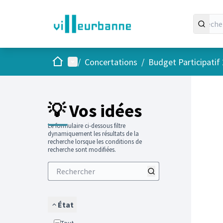
Accueil
Menu principal
/
Concertations
/
Budget Participatif
Passer
L'élément
💡 Vos idées
Le formulaire ci-dessous filtre
dynamiquement les résultats de la
recherche lorsque les conditions de
recherche sont modifiées.
État