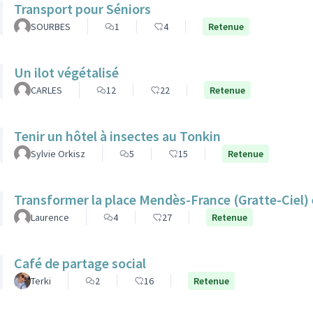
Transport pour Séniors
SOURBES
1
4
Retenue
Un ilot végétalisé
CARLES
12
22
Retenue
Tenir un hôtel à insectes au Tonkin
Sylvie Orkisz
5
15
Retenue
Transformer la place Mendès-France (Gratte-Ciel) e
Laurence
4
27
Retenue
Café de partage social
Terki
2
16
Retenue