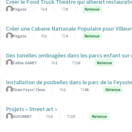
Créer le Food Truck Théâtre qui allierait restaurat
Pegaze
3
9
Retenue
Créer une Cabane Nationale Populaire pour Villeur
Pegaze
1
4
Retenue
Des tonelles ombragées dans les parcs enfant sur 
Celine GAMET
2
16
Retenue
Installation de poubelles dans le parc de la Feyssi
Team Feyss' Clean
1
46
Retenue
Projets « Street art »
GUYONNET
4
15
Retenue