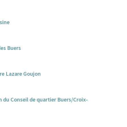
sine
des Buers
aire Lazare Goujon
n du Conseil de quartier Buers/Croix-