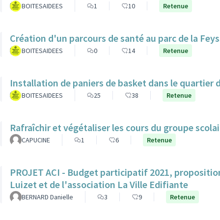
BOITESAIDEES
1
10
Retenue
Création d'un parcours de santé au parc de la Feys
BOITESAIDEES
0
14
Retenue
Installation de paniers de basket dans le quartier 
BOITESAIDEES
25
38
Retenue
Rafraîchir et végétaliser les cours du groupe scol
CAPUCINE
1
6
Retenue
PROJET ACI - Budget participatif 2021, propositio
Luizet et de l'association La Ville Edifiante
BERNARD Danielle
3
9
Retenue