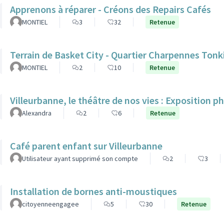
Apprenons à réparer - Créons des Repairs Cafés
MONTIEL
3
32
Retenue
Terrain de Basket City - Quartier Charpennes Tonk
MONTIEL
2
10
Retenue
Villeurbanne, le théâtre de nos vies : Exposition p
Alexandra
2
6
Retenue
Café parent enfant sur Villeurbanne
Utilisateur ayant supprimé son compte
2
3
Installation de bornes anti-moustiques
citoyenneengagee
5
30
Retenue