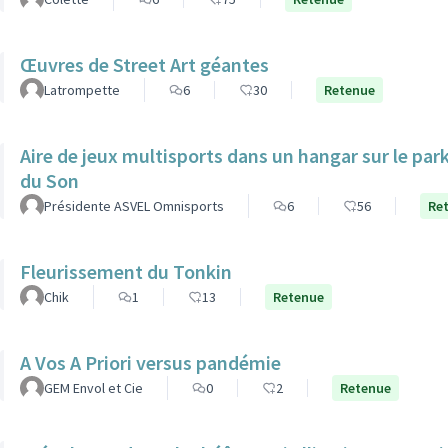
Œuvres de Street Art géantes
Latrompette
6
30
Retenue
Aire de jeux multisports dans un hangar sur le par
du Son
Présidente ASVEL Omnisports
6
56
Re
Fleurissement du Tonkin
Chik
1
13
Retenue
A Vos A Priori versus pandémie
GEM Envol et Cie
0
2
Retenue