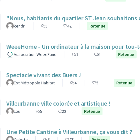
"Nous, habitants du quartier ST Jean souhaitons c
kendri
5
42
Retenue
WeeeHome - Un ordinateur à la maison pour tou-t
Association WeeeFund
1
6
Retenue
Spectacle vivant des Buers !
Est Métropole Habitat
4
5
Retenue
Villeurbanne ville colorée et artistique !
Lou
5
22
Retenue
Une Petite Cantine à Villeurbanne, ça vous dit ?
Colette
6
75
Retenue