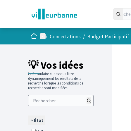
Accueil
Menu principal
/
Concertations
/
Budget Participatif
Passer
L'élément
💡 Vos idées
Le formulaire ci-dessous filtre
dynamiquement les résultats de la
recherche lorsque les conditions de
recherche sont modifiées.
État