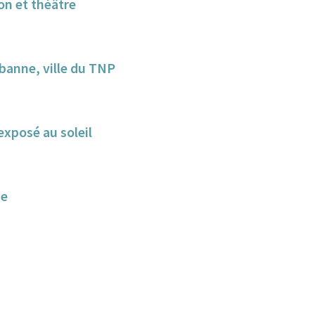
ion et théâtre
banne, ville du TNP
exposé au soleil
ne