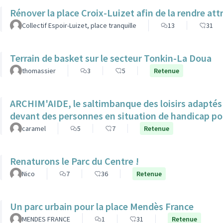
Rénover la place Croix-Luizet afin de la rendre att
Collectif Espoir-Luizet, place tranquille
13
31
Terrain de basket sur le secteur Tonkin-La Doua
thomassier
3
5
Retenue
ARCHIM'AIDE, le saltimbanque des loisirs adaptés 
devant des personnes en situation de handicap p
caramel
5
7
Retenue
Renaturons le Parc du Centre !
Nico
7
36
Retenue
Un parc urbain pour la place Mendès France
MENDES FRANCE
1
31
Retenue