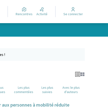
Rencontres
Activité
Se connecter
e des points de carte. L'élément peut être utilisé avec un lecteur
es !
lus
Les plus
Les plus
Avec le plus
nues
commentées
suivies
d'auteurs
r aux personnes à mobilité réduite