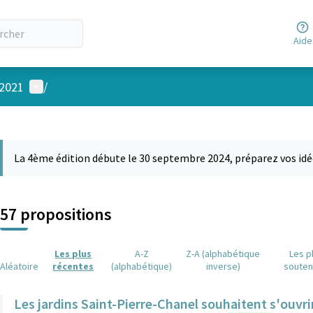
Aide
Menu utilisateur
 2021
/
 la carte
 suivant est une carte qui présente les éléments de cette page comm
La 4ème édition débute le 30 septembre 2024, préparez vos idé
57 propositions
Les plus
A-Z
Z-A (alphabétique
Les p
Aléatoire
récentes
(alphabétique)
inverse)
soute
Les jardins Saint-Pierre-Chanel souhaitent s'ouvri