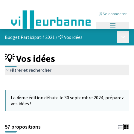
Se connecter
Menu princi
Menu p
Budget Participatif 2021
/
💡 Vos idées
💡 Vos idées
Filtrer et rechercher
Passer la carte
L'élément suivant est une carte qui présente les éléments de cet
La 4ème édition débute le 30 septembre 2024, préparez
vos idées !
57 propositions