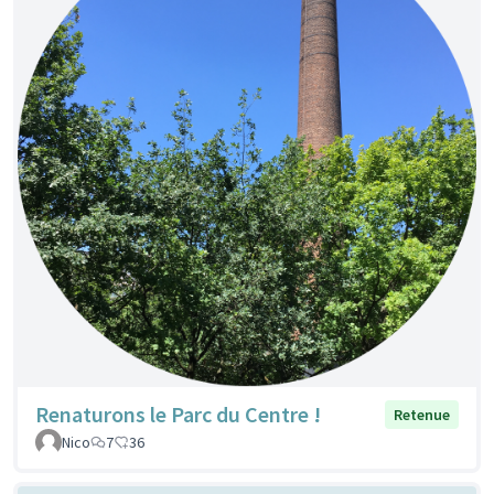
Renaturons le Parc du Centre !
Retenue
Nico
7
36