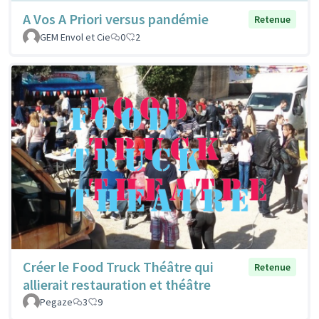
A Vos A Priori versus pandémie
Retenue
GEM Envol et Cie
0
2
Créer le Food Truck Théâtre qui
Retenue
allierait restauration et théâtre
Pegaze
3
9