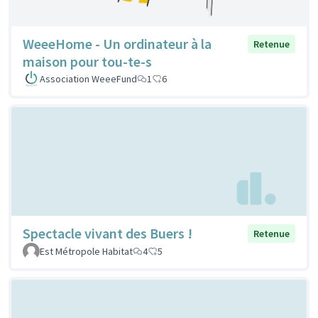
WeeeHome - Un ordinateur à la
Retenue
maison pour tou-te-s
Association WeeeFund
1
6
Spectacle vivant des Buers !
Retenue
Est Métropole Habitat
4
5