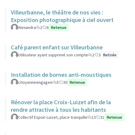
Villeurbanne, le théâtre de nos vies :
Exposition photographique à ciel ouvert
Alexandra
2
6
Retenue
Café parent enfant sur Villeurbanne
Utilisateur ayant supprimé son compte
2
3
Retirée
Installation de bornes anti-moustiques
citoyenneengagee
5
30
Retenue
Rénover la place Croix-Luizet afin de la
rendre attractive à tous les habitants
Collectif Espoir-Luizet, place tranquille
13
31
Retenue