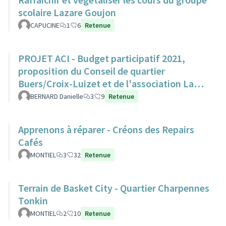
scolaire Lazare Goujon
CAPUCINE
1
6
Retenue
PROJET ACI - Budget participatif 2021,
proposition du Conseil de quartier
Buers/Croix-Luizet et de l'association La
Ville Edifiante
BERNARD Danielle
3
9
Retenue
Apprenons à réparer - Créons des Repairs
Cafés
MONTIEL
3
32
Retenue
Terrain de Basket City - Quartier Charpennes
Tonkin
MONTIEL
2
10
Retenue