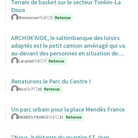
Terrain de basket sur le secteur Tonkin-La
Doua
thomassier
3
5
Retenue
ARCHIM'AIDE, le saltimbanque des loisirs
adaptés est le petit camion aménagé qui va
au-devant des personnes en situation de
handicap pour animations
caramel
5
7
Retenue
Renaturons le Parc du Centre !
Nico
7
36
Retenue
Un parc urbain pour la place Mendès France
MENDES FRANCE
1
31
Retenue
"Nous, habitants du quartier ST Jean