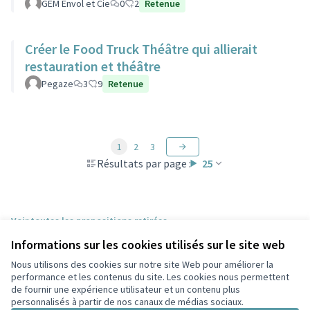
GEM Envol et Cie
0
2
Retenue
Créer le Food Truck Théâtre qui allierait
restauration et théâtre
Pegaze
3
9
Retenue
1
2
3
Résultats par page :
25
Voir toutes les propositions retirées
Informations sur les cookies utilisés sur le site web
Nous utilisons des cookies sur notre site Web pour améliorer la
Conditions d'utilisation
performance et les contenus du site. Les cookies nous permettent
Paramètres des cookies
de fournir une expérience utilisateur et un contenu plus
Participez Villeurbanne sur X
Participez Villeurbanne sur Facebook
Participez Villeurbanne sur Instagram
Participez Villeurbanne sur YouTube
personnalisés à partir de nos canaux de médias sociaux.