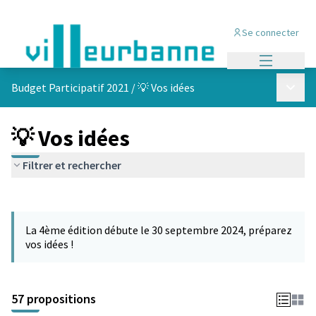
Se connecter
Menu princi
Menu p
Budget Participatif 2021
/
💡 Vos idées
💡 Vos idées
Filtrer et rechercher
Passer la carte
L'élément suivant est une carte qui présente les éléments de cet
La 4ème édition débute le 30 septembre 2024, préparez
vos idées !
57 propositions