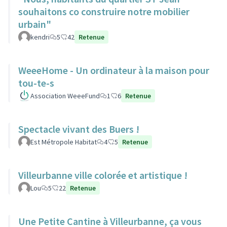
souhaitons co construire notre mobilier
urbain"
kendri
5
42
Retenue
WeeeHome - Un ordinateur à la maison pour
tou-te-s
Association WeeeFund
1
6
Retenue
Spectacle vivant des Buers !
Est Métropole Habitat
4
5
Retenue
Villeurbanne ville colorée et artistique !
Lou
5
22
Retenue
Une Petite Cantine à Villeurbanne, ça vous