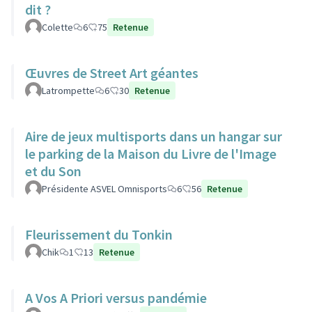
dit ?
Colette
6
75
Retenue
Œuvres de Street Art géantes
Latrompette
6
30
Retenue
Aire de jeux multisports dans un hangar sur
le parking de la Maison du Livre de l'Image
et du Son
Présidente ASVEL Omnisports
6
56
Retenue
Fleurissement du Tonkin
Chik
1
13
Retenue
A Vos A Priori versus pandémie