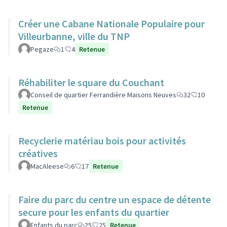
Créer une Cabane Nationale Populaire pour
Villeurbanne, ville du TNP
Pegaze
1
4
Retenue
Réhabiliter le square du Couchant
Conseil de quartier Ferrandière Maisons Neuves
32
10
Retenue
Recyclerie matériau bois pour activités
créatives
MacAleese
6
17
Retenue
Faire du parc du centre un espace de détente
secure pour les enfants du quartier
Enfants du parc
25
25
Retenue