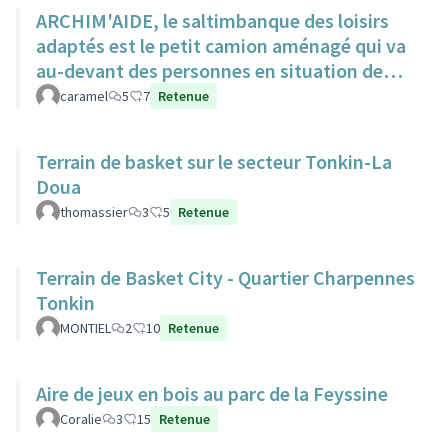
ARCHIM'AIDE, le saltimbanque des loisirs
adaptés est le petit camion aménagé qui va
au-devant des personnes en situation de
handicap pour animations
caramel
5
7
Retenue
Terrain de basket sur le secteur Tonkin-La
Doua
thomassier
3
5
Retenue
Terrain de Basket City - Quartier Charpennes
Tonkin
MONTIEL
2
10
Retenue
Aire de jeux en bois au parc de la Feyssine
Coralie
3
15
Retenue