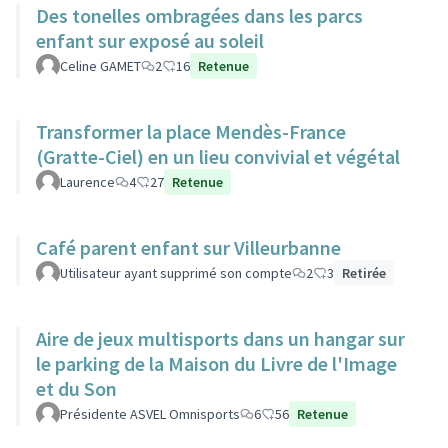
Des tonelles ombragées dans les parcs
enfant sur exposé au soleil
Celine GAMET
2
16
Retenue
Transformer la place Mendès-France
(Gratte-Ciel) en un lieu convivial et végétal
Laurence
4
27
Retenue
Café parent enfant sur Villeurbanne
Utilisateur ayant supprimé son compte
2
3
Retirée
Aire de jeux multisports dans un hangar sur
le parking de la Maison du Livre de l'Image
et du Son
Présidente ASVEL Omnisports
6
56
Retenue