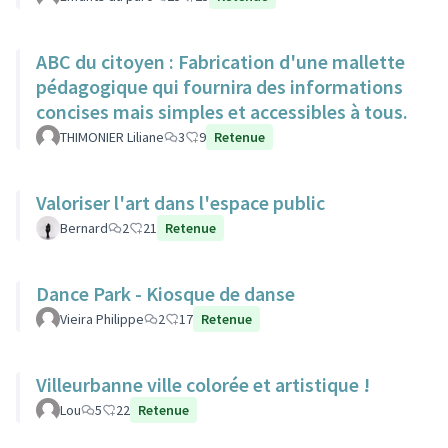
ABC du citoyen : Fabrication d'une mallette
pédagogique qui fournira des informations
concises mais simples et accessibles à tous.
THIMONIER Liliane
3
9
Retenue
Valoriser l'art dans l'espace public
Bernard
2
21
Retenue
Dance Park - Kiosque de danse
Vieira Philippe
2
17
Retenue
Villeurbanne ville colorée et artistique !
Lou
5
22
Retenue