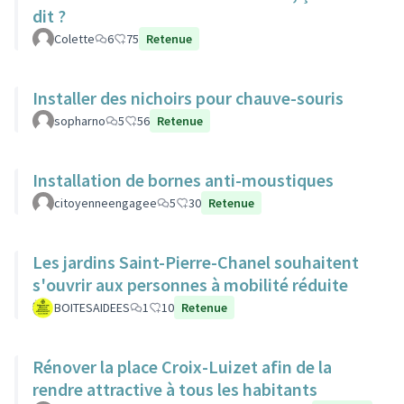
dit ?
Colette
6
75
Retenue
Installer des nichoirs pour chauve-souris
sopharno
5
56
Retenue
Installation de bornes anti-moustiques
citoyenneengagee
5
30
Retenue
Les jardins Saint-Pierre-Chanel souhaitent
s'ouvrir aux personnes à mobilité réduite
BOITESAIDEES
1
10
Retenue
Rénover la place Croix-Luizet afin de la
rendre attractive à tous les habitants