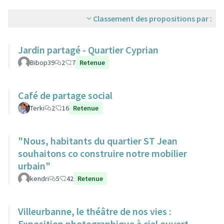
Classement des propositions par :
Jardin partagé - Quartier Cyprian
Bibop39
2
7
Retenue
Café de partage social
Terki
2
16
Retenue
"Nous, habitants du quartier ST Jean
souhaitons co construire notre mobilier
urbain"
kendri
5
42
Retenue
Villeurbanne, le théâtre de nos vies :
Exposition photographique à ciel ouvert