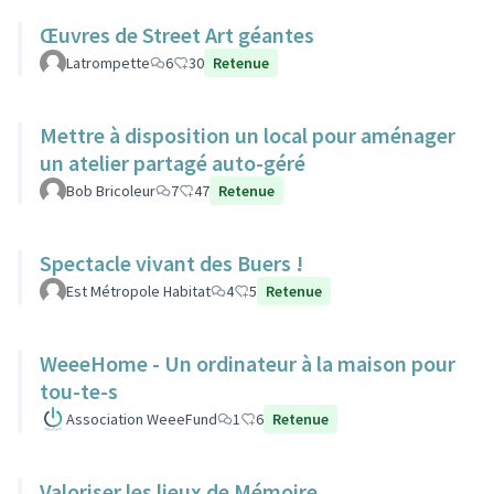
Œuvres de Street Art géantes
Latrompette
6
30
Retenue
Mettre à disposition un local pour aménager
un atelier partagé auto-géré
Bob Bricoleur
7
47
Retenue
Spectacle vivant des Buers !
Est Métropole Habitat
4
5
Retenue
WeeeHome - Un ordinateur à la maison pour
tou-te-s
Association WeeeFund
1
6
Retenue
Valoriser les lieux de Mémoire