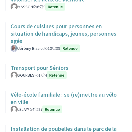
MASSON
6
9
Retenue
Cours de cuisines pour personnes en
situation de handicaps, jeunes, personnes
agés
Jérémy Biasiol
10
39
Retenue
Transport pour Séniors
SOURBES
1
4
Retenue
Vélo-école familiale : se (re)mettre au vélo
en ville
LEJAY
4
27
Retenue
Installation de poubelles dans le parc de la