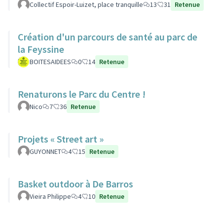
Collectif Espoir-Luizet, place tranquille
13
31
Retenue
Création d'un parcours de santé au parc de
la Feyssine
BOITESAIDEES
0
14
Retenue
Renaturons le Parc du Centre !
Nico
7
36
Retenue
Projets « Street art »
GUYONNET
4
15
Retenue
Basket outdoor à De Barros
Vieira Philippe
4
10
Retenue