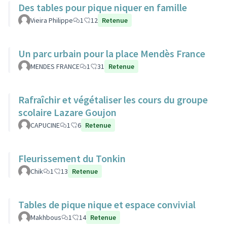
Des tables pour pique niquer en famille
Vieira Philippe
1
12
Retenue
Un parc urbain pour la place Mendès France
MENDES FRANCE
1
31
Retenue
Rafraîchir et végétaliser les cours du groupe
scolaire Lazare Goujon
CAPUCINE
1
6
Retenue
Fleurissement du Tonkin
Chik
1
13
Retenue
Tables de pique nique et espace convivial
Makhbous
1
14
Retenue