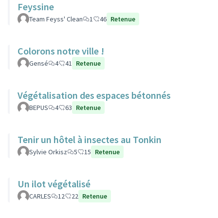
Feyssine
Team Feyss' Clean
1
46
Retenue
Colorons notre ville !
Gensé
4
41
Retenue
Végétalisation des espaces bétonnés
BEPUS
4
63
Retenue
Tenir un hôtel à insectes au Tonkin
Sylvie Orkisz
5
15
Retenue
Un ilot végétalisé
CARLES
12
22
Retenue