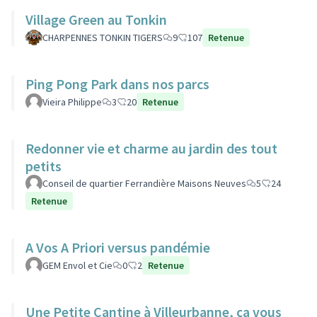
Village Green au Tonkin
CHARPENNES TONKIN TIGERS
9
107
Retenue
Ping Pong Park dans nos parcs
Vieira Philippe
3
20
Retenue
Redonner vie et charme au jardin des tout
petits
Conseil de quartier Ferrandière Maisons Neuves
5
24
Retenue
A Vos A Priori versus pandémie
GEM Envol et Cie
0
2
Retenue
Une Petite Cantine à Villeurbanne, ça vous