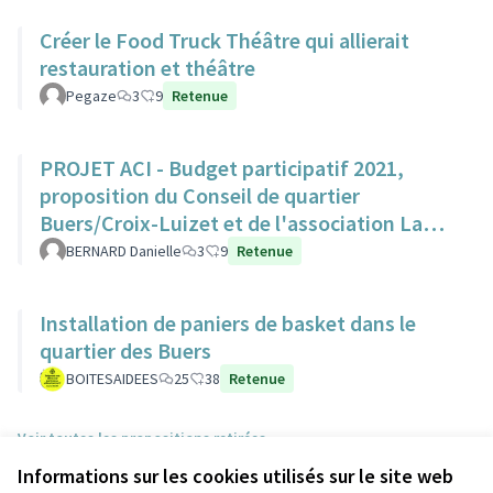
Créer le Food Truck Théâtre qui allierait
restauration et théâtre
Pegaze
3
9
Retenue
PROJET ACI - Budget participatif 2021,
proposition du Conseil de quartier
Buers/Croix-Luizet et de l'association La
Ville Edifiante
BERNARD Danielle
3
9
Retenue
Installation de paniers de basket dans le
quartier des Buers
BOITESAIDEES
25
38
Retenue
Voir toutes les propositions retirées
Informations sur les cookies utilisés sur le site web