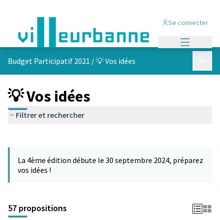
Se connecter
Menu princi
Menu p
Budget Participatif 2021
/
💡 Vos idées
💡 Vos idées
Filtrer et rechercher
Passer la carte
L'élément suivant est une carte qui présente les éléments de cet
La 4ème édition débute le 30 septembre 2024, préparez
vos idées !
57 propositions