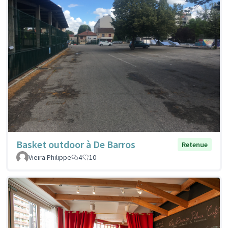
Basket outdoor à De Barros
Retenue
Vieira Philippe
4
10