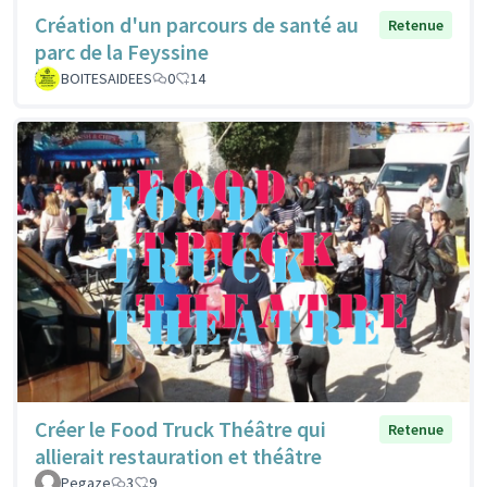
Création d'un parcours de santé au
Retenue
parc de la Feyssine
BOITESAIDEES
0
14
Créer le Food Truck Théâtre qui
Retenue
allierait restauration et théâtre
Pegaze
3
9