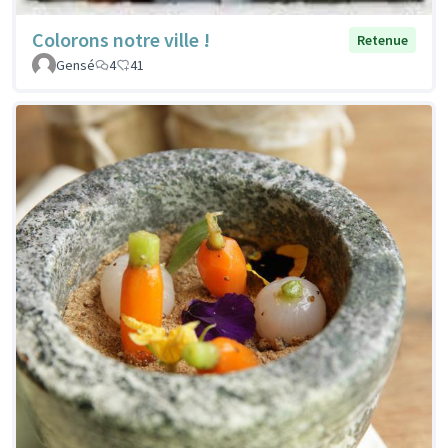
Colorons notre ville !
Retenue
Gensé
4
41