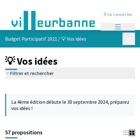
Se connecter
Menu princi
Menu p
Budget Participatif 2021
/
💡 Vos idées
💡 Vos idées
Filtrer et rechercher
Passer la carte
L'élément suivant est une carte qui présente les éléments de cet
La 4ème édition débute le 30 septembre 2024, préparez
vos idées !
57 propositions