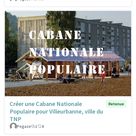
Créer une Cabane Nationale
Retenue
Populaire pour Villeurbanne, ville du
TNP
Pegaze
1
4