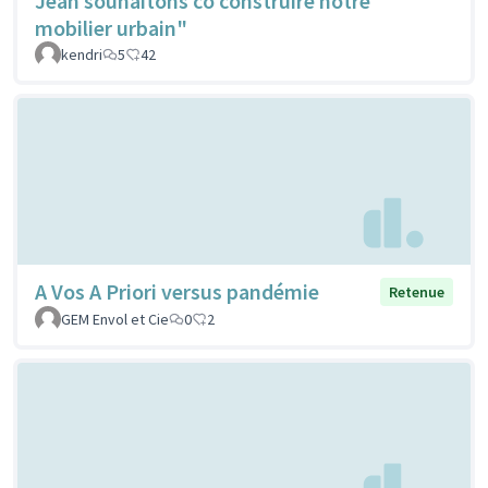
Jean souhaitons co construire notre
mobilier urbain"
kendri
5
42
A Vos A Priori versus pandémie
Retenue
GEM Envol et Cie
0
2