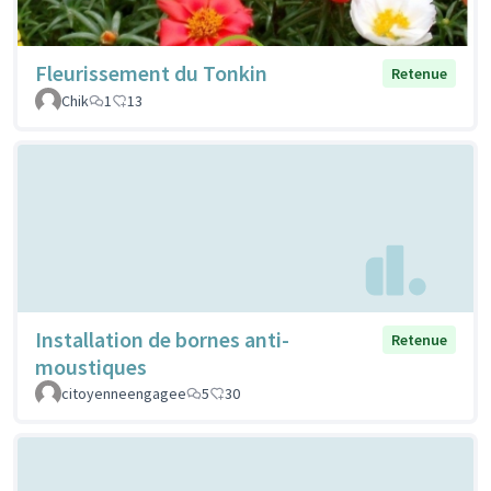
Fleurissement du Tonkin
Retenue
Chik
1
13
Installation de bornes anti-
Retenue
moustiques
citoyenneengagee
5
30