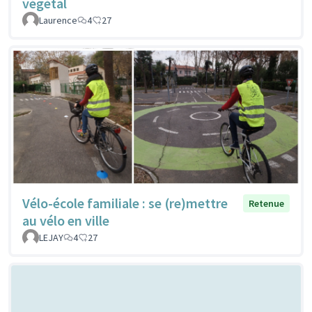
végétal
Laurence
4
27
Vélo-école familiale : se (re)mettre
Retenue
au vélo en ville
LEJAY
4
27