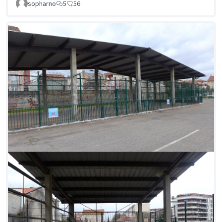
sopharno
5
56