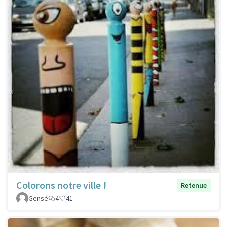
Colorons notre ville !
Retenue
Gensé
4
41