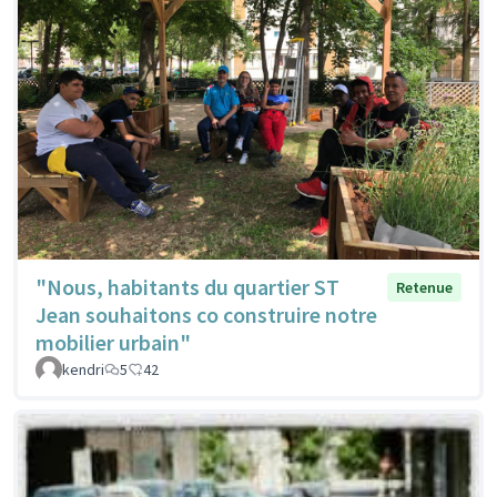
"Nous, habitants du quartier ST
Retenue
Jean souhaitons co construire notre
mobilier urbain"
kendri
5
42