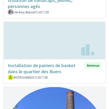
situation de handicaps, jeunes,
personnes agés
Jérémy Biasiol
10
39
Installation de paniers de basket
Retenue
dans le quartier des Buers
BOITESAIDEES
25
38