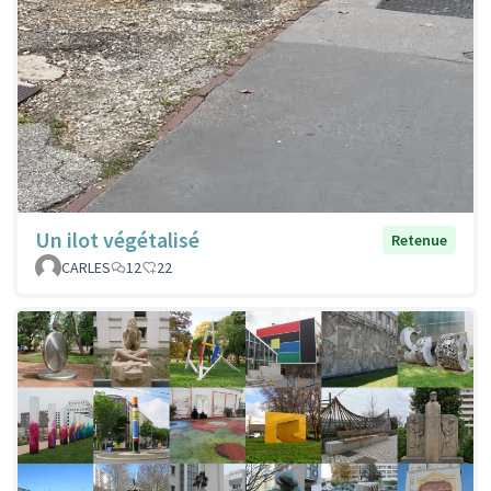
Un ilot végétalisé
Retenue
CARLES
12
22