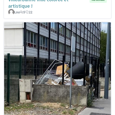
artistique !
Lou
5
22