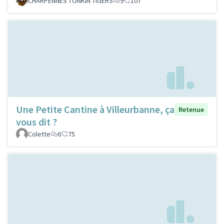
CHARPENNES TONKIN TIGERS
9
107
Une Petite Cantine à Villeurbanne, ça
Retenue
vous dit ?
Colette
6
75