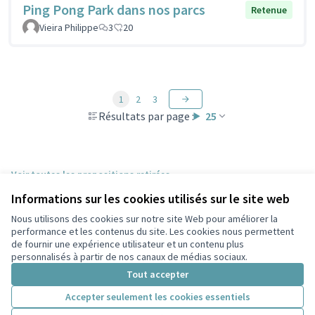
Ping Pong Park dans nos parcs
Retenue
Vieira Philippe
3
20
1
2
3
Résultats par page :
25
Voir toutes les propositions retirées
Informations sur les cookies utilisés sur le site web
Nous utilisons des cookies sur notre site Web pour améliorer la
Conditions d'utilisation
performance et les contenus du site. Les cookies nous permettent
Paramètres des cookies
de fournir une expérience utilisateur et un contenu plus
Participez Villeurbanne sur X
Participez Villeurbanne sur Facebook
Participez Villeurbanne sur Instagram
Participez Villeurbanne sur YouTube
personnalisés à partir de nos canaux de médias sociaux.
(Lien externe)
(Lien externe)
(Lien externe)
(Lien externe)
Tout accepter
Accepter seulement les cookies essentiels
Licence Cre
(Lien extern