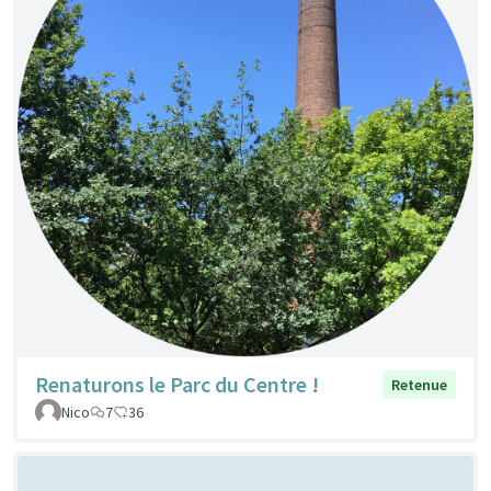
Renaturons le Parc du Centre !
Retenue
Nico
7
36