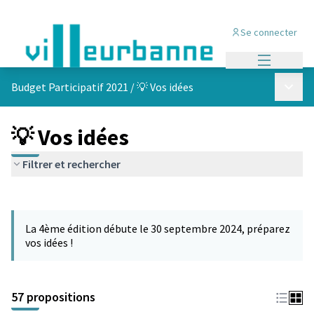
Se connecter
Menu princi
Menu p
Budget Participatif 2021
/
💡 Vos idées
💡 Vos idées
Filtrer et rechercher
Passer la carte
L'élément suivant est une carte qui présente les éléments de cet
La 4ème édition débute le 30 septembre 2024, préparez
vos idées !
57 propositions