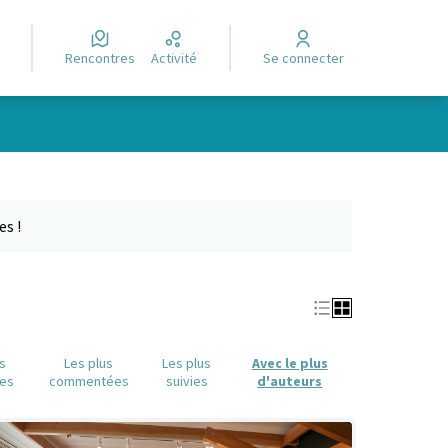
Rencontres
Activité
Se connecter
e des points de carte. L'élément peut être utilisé avec un lecteur
es !
us
Les plus
Les plus
Avec le plus
es
commentées
suivies
d'auteurs