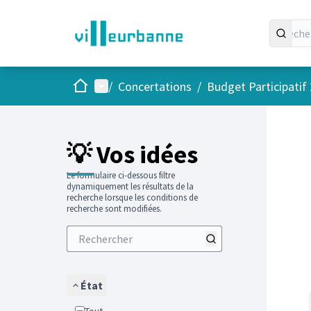
Accueil
Menu principal
/
Concertations
/
Budget Participatif
Passer
L'élément
💡 Vos idées
Le formulaire ci-dessous filtre
dynamiquement les résultats de la
recherche lorsque les conditions de
recherche sont modifiées.
État