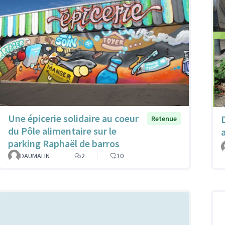
Une épicerie solidaire au coeur
Retenue
du Pôle alimentaire sur le
parking Raphaël de barros
DAUMALIN
2
10