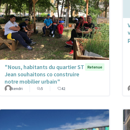
"Nous, habitants du quartier ST
Retenue
Jean souhaitons co construire
notre mobilier urbain"
kendri
5
42