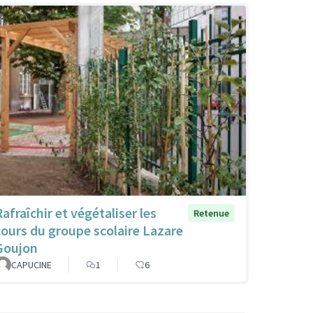
afraîchir et végétaliser les
Retenue
cours du groupe scolaire Lazare
Goujon
CAPUCINE
1
6