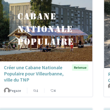
Créer une Cabane Nationale
Retenue
Populaire pour Villeurbanne,
ville du TNP
Pegaze
1
4