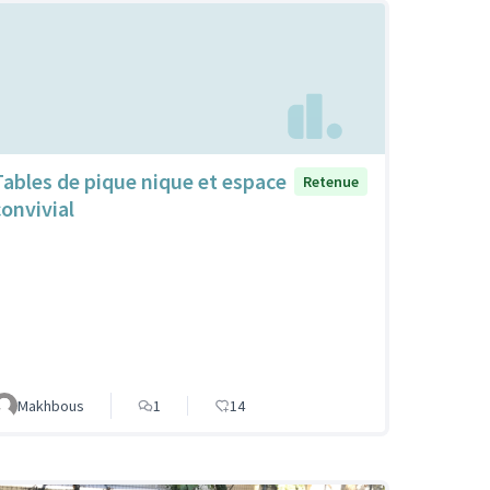
Tables de pique nique et espace
Retenue
convivial
Makhbous
1
14