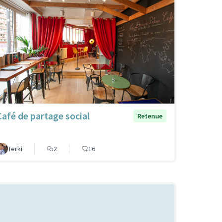
Café de partage social
Retenue
Terki
2
16