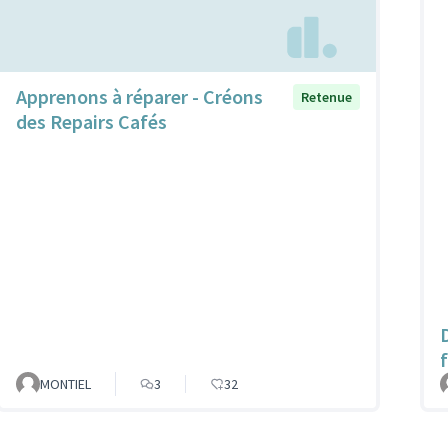
Apprenons à réparer - Créons
Retenue
des Repairs Cafés
MONTIEL
3
32