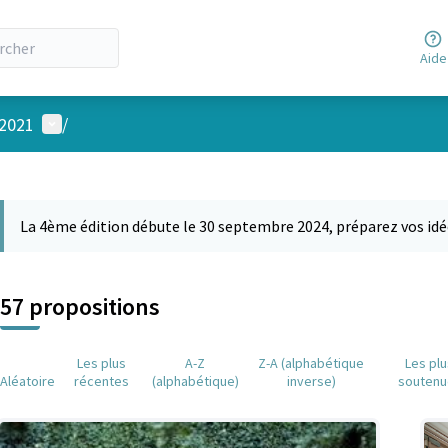
Aide
Menu utilisateur
 2021
/
 la carte
 suivant est une carte qui présente les éléments de cette page comm
La 4ème édition débute le 30 septembre 2024, préparez vos idé
57 propositions
Les plus
A-Z
Z-A (alphabétique
Les pl
Aléatoire
récentes
(alphabétique)
inverse)
soutenu