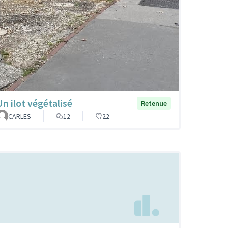
Un ilot végétalisé
Retenue
CARLES
12
22