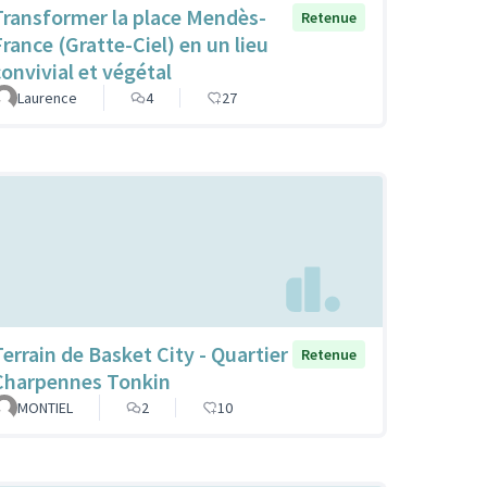
Transformer la place Mendès-
Retenue
France (Gratte-Ciel) en un lieu
convivial et végétal
Laurence
4
27
Terrain de Basket City - Quartier
Retenue
Charpennes Tonkin
MONTIEL
2
10