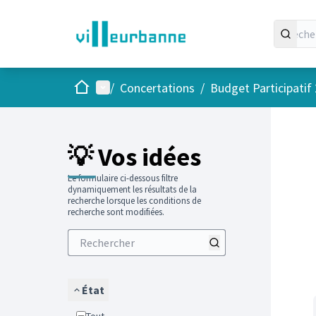
Accueil
Menu principal
/
Concertations
/
Budget Participatif
Passer
L'élément
💡 Vos idées
Le formulaire ci-dessous filtre
dynamiquement les résultats de la
recherche lorsque les conditions de
recherche sont modifiées.
État