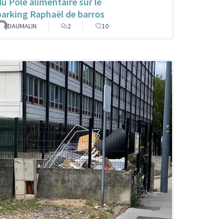
du Pôle alimentaire sur le
parking Raphaël de barros
DAUMALIN
2
10