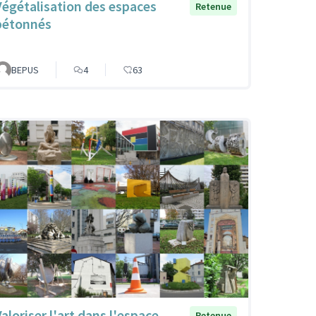
Végétalisation des espaces
Retenue
bétonnés
BEPUS
4
63
Valoriser l'art dans l'espace
Retenue