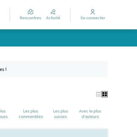
Rencontres
Activité
Se connecter
e des points de carte. L'élément peut être utilisé avec un lecteur
es !
plus
Les plus
Les plus
Avec le plus
nues
commentées
suivies
d'auteurs