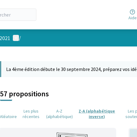
Aide
Menu utilisateur
 2021
/
 la carte
 suivant est une carte qui présente les éléments de cette page comm
La 4ème édition débute le 30 septembre 2024, préparez vos idé
57 propositions
Les plus
A-Z
Z-A (alphabétique
Les 
Aléatoire
récentes
(alphabétique)
inverse)
soute