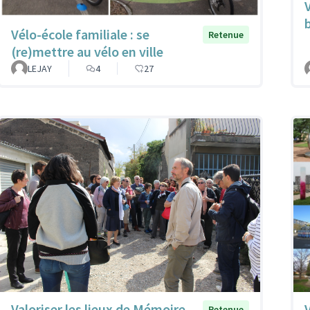
Vélo-école familiale : se
Retenue
(re)mettre au vélo en ville
LEJAY
4
27
Valoriser les lieux de Mémoire
Retenue