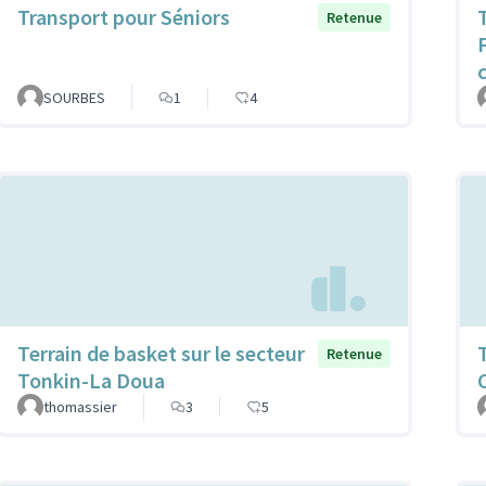
Transport pour Séniors
Retenue
SOURBES
1
4
Terrain de basket sur le secteur
Retenue
Tonkin-La Doua
thomassier
3
5