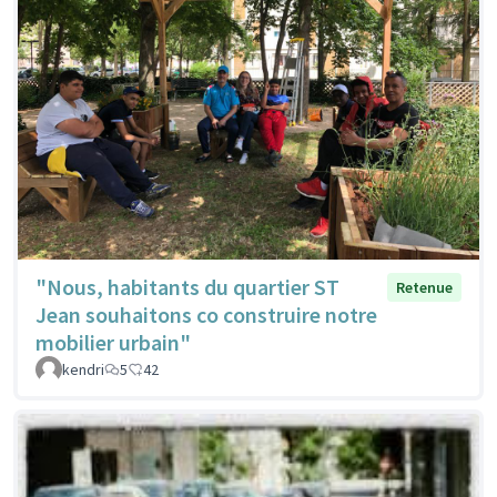
"Nous, habitants du quartier ST
Retenue
Jean souhaitons co construire notre
mobilier urbain"
kendri
5
42