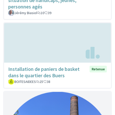
situation de handicaps, jeunes,
personnes agés
Jérémy Biasiol
10
39
Installation de paniers de basket
Retenue
dans le quartier des Buers
BOITESAIDEES
25
38