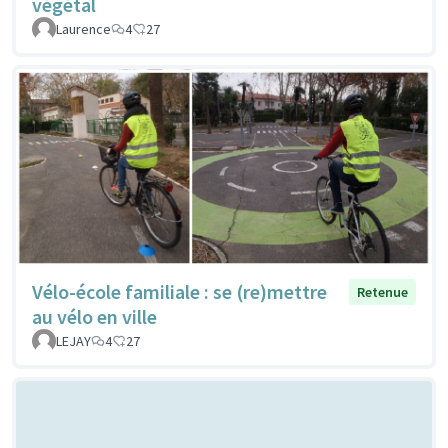
végétal
Laurence
4
27
Vélo-école familiale : se (re)mettre
Retenue
au vélo en ville
LEJAY
4
27