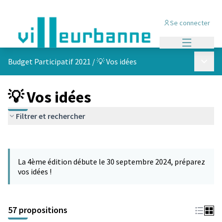
Se connecter
Menu princi
Menu p
Budget Participatif 2021
/
💡 Vos idées
💡 Vos idées
Filtrer et rechercher
Passer la carte
L'élément suivant est une carte qui présente les éléments de cet
La 4ème édition débute le 30 septembre 2024, préparez
vos idées !
57 propositions