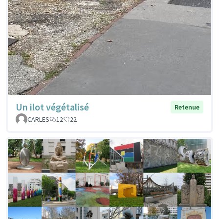
Un ilot végétalisé
Retenue
CARLES
12
22