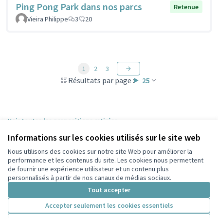
Ping Pong Park dans nos parcs
Retenue
Vieira Philippe
3
20
1
2
3
Résultats par page :
25
Voir toutes les propositions retirées
Informations sur les cookies utilisés sur le site web
Nous utilisons des cookies sur notre site Web pour améliorer la
Conditions d'utilisation
performance et les contenus du site. Les cookies nous permettent
Paramètres des cookies
de fournir une expérience utilisateur et un contenu plus
Participez Villeurbanne sur X
Participez Villeurbanne sur Facebook
Participez Villeurbanne sur Instagram
Participez Villeurbanne sur YouTube
personnalisés à partir de nos canaux de médias sociaux.
(Lien externe)
(Lien externe)
(Lien externe)
(Lien externe)
Tout accepter
Accepter seulement les cookies essentiels
Licence Cre
(Lien extern