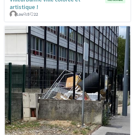
artistique !
Lou
5
22