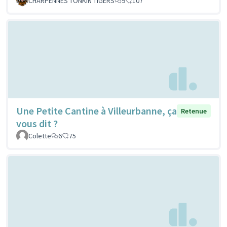
CHARPENNES TONKIN TIGERS
9
107
Une Petite Cantine à Villeurbanne, ça
Retenue
vous dit ?
Colette
6
75