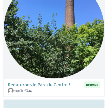
Renaturons le Parc du Centre !
Retenue
Nico
7
36