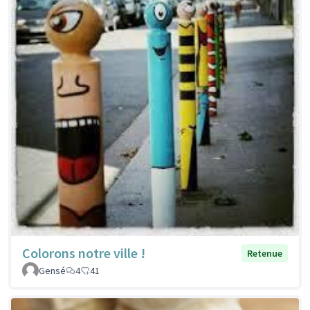
Colorons notre ville !
Retenue
Gensé
4
41