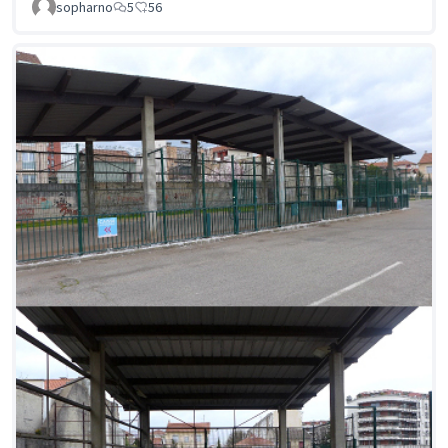
sopharno
5
56