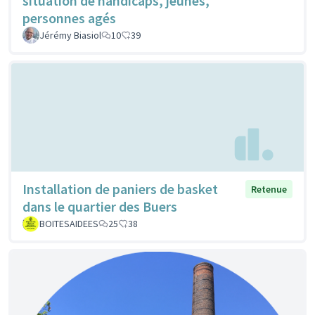
situation de handicaps, jeunes,
personnes agés
Jérémy Biasiol
10
39
Installation de paniers de basket
Retenue
dans le quartier des Buers
BOITESAIDEES
25
38