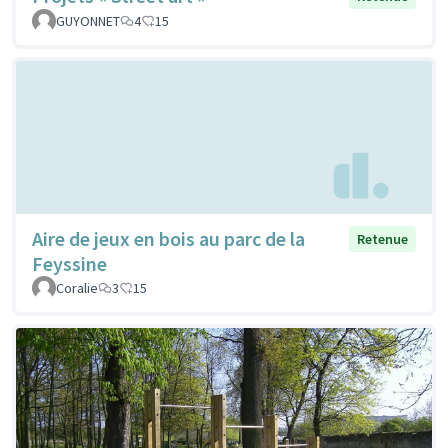
GUYONNET
4
15
Aire de jeux en bois au parc de la
Retenue
Feyssine
Coralie
3
15