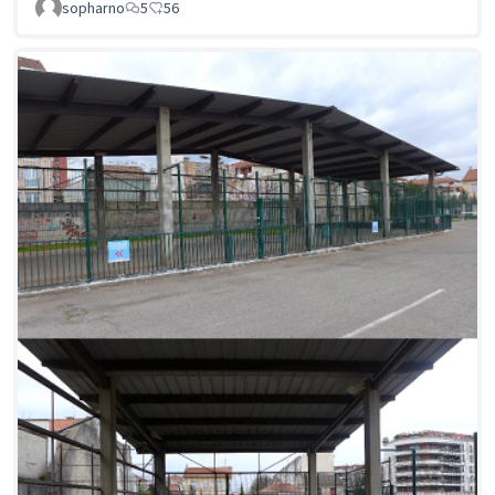
sopharno
5
56