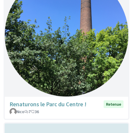
Renaturons le Parc du Centre !
Retenue
Nico
7
36