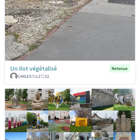
Un ilot végétalisé
Retenue
CARLES
12
22