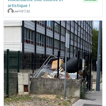
artistique !
Lou
5
22