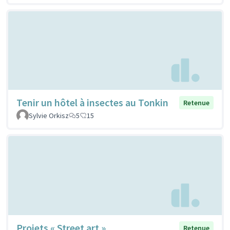
Tenir un hôtel à insectes au Tonkin
Retenue
Sylvie Orkisz
5
15
Projets « Street art »
Retenue