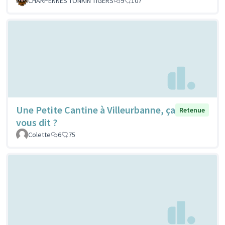
CHARPENNES TONKIN TIGERS
9
107
Une Petite Cantine à Villeurbanne, ça
Retenue
vous dit ?
Colette
6
75