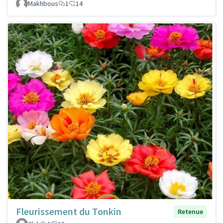
Makhbous
1
14
Fleurissement du Tonkin
Retenue