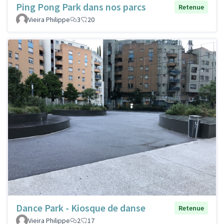
Ping Pong Park dans nos parcs
Retenue
Vieira Philippe
3
20
Dance Park - Kiosque de danse
Retenue
Vieira Philippe
2
17