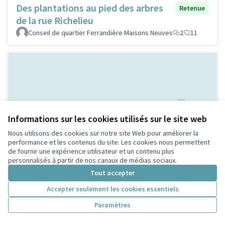
Des plantations au pied des arbres
Retenue
de la rue Richelieu
Conseil de quartier Ferrandière Maisons Neuves
2
11
Informations sur les cookies utilisés sur le site web
Nous utilisons des cookies sur notre site Web pour améliorer la
Terrain de Basket City - Quartier
performance et les contenus du site. Les cookies nous permettent
Retenue
de fournir une expérience utilisateur et un contenu plus
Charpennes Tonkin
personnalisés à partir de nos canaux de médias sociaux.
MONTIEL
2
10
Tout accepter
Accepter seulement les cookies essentiels
Paramètres