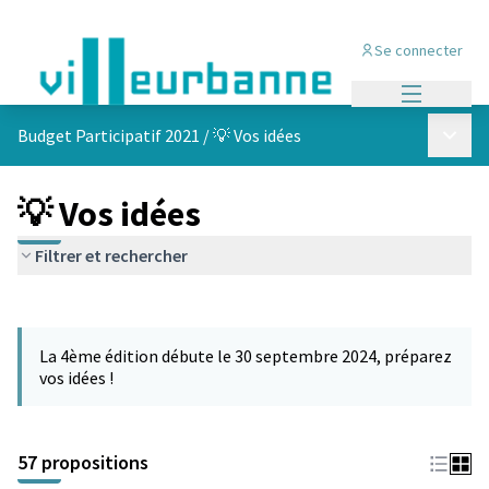
Se connecter
Menu princi
Menu p
Budget Participatif 2021
/
💡 Vos idées
💡 Vos idées
Filtrer et rechercher
Passer la carte
L'élément suivant est une carte qui présente les éléments de cet
La 4ème édition débute le 30 septembre 2024, préparez
vos idées !
57 propositions