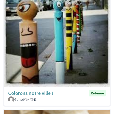
Colorons notre ville !
Retenue
Gensé
4
41