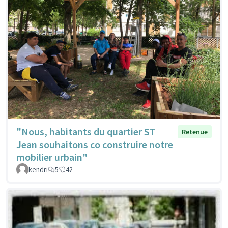
"Nous, habitants du quartier ST
Retenue
Jean souhaitons co construire notre
mobilier urbain"
kendri
5
42