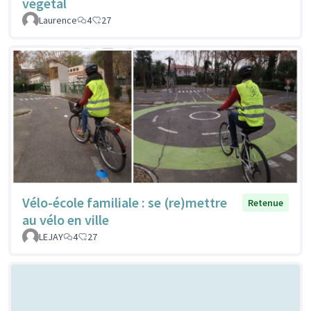
végétal
Laurence
4
27
Vélo-école familiale : se (re)mettre
Retenue
au vélo en ville
LEJAY
4
27