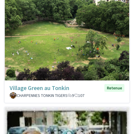
Village Green au Tonkin
Retenue
CHARPENNES TONKIN TIGERS
9
107