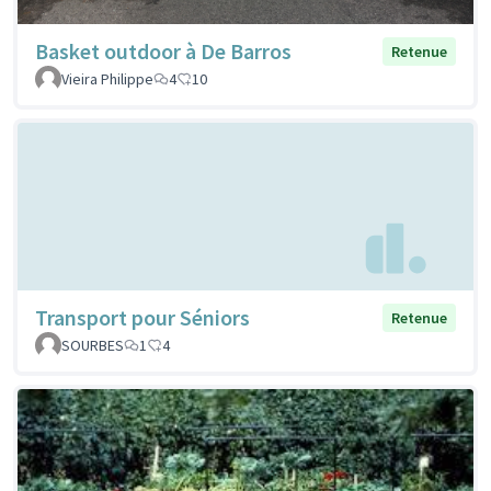
Basket outdoor à De Barros
Retenue
Vieira Philippe
4
10
Transport pour Séniors
Retenue
SOURBES
1
4