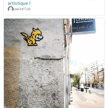
artistique !
Lou
5
22