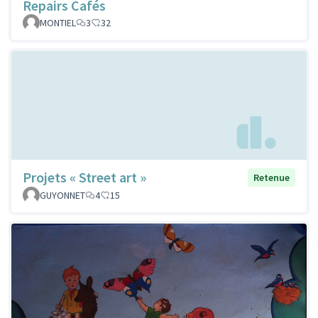
Repairs Cafés
MONTIEL
3
32
Projets « Street art »
Retenue
GUYONNET
4
15