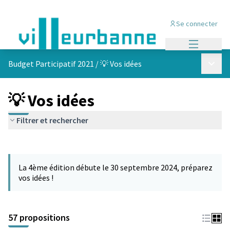
Se connecter
Menu princi
Menu p
Budget Participatif 2021
/
💡 Vos idées
💡 Vos idées
Filtrer et rechercher
Passer la carte
L'élément suivant est une carte qui présente les éléments de cet
La 4ème édition débute le 30 septembre 2024, préparez
vos idées !
57 propositions