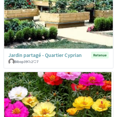
Jardin partagé - Quartier Cyprian
Retenue
Bibop39
2
7