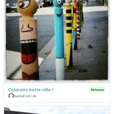
Colorons notre ville !
Retenue
Gensé
4
41