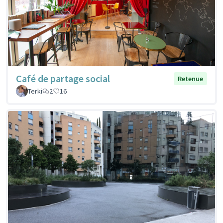
Café de partage social
Retenue
Terki
2
16