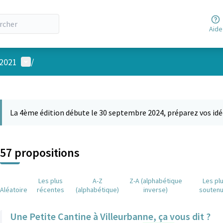
Aide
Menu utilisateur
 2021
/
 la carte
 suivant est une carte qui présente les éléments de cette page comm
La 4ème édition débute le 30 septembre 2024, préparez vos idé
57 propositions
Les plus
A-Z
Z-A (alphabétique
Les pl
Aléatoire
récentes
(alphabétique)
inverse)
souten
Une Petite Cantine à Villeurbanne, ça vous dit ?