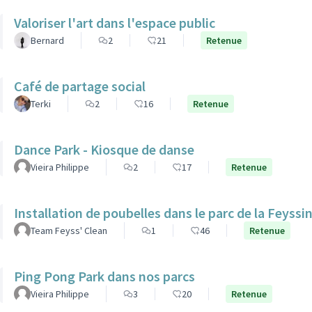
Valoriser l'art dans l'espace public
Bernard
2
21
Retenue
Café de partage social
Terki
2
16
Retenue
Dance Park - Kiosque de danse
Vieira Philippe
2
17
Retenue
Installation de poubelles dans le parc de la Feyssi
Team Feyss' Clean
1
46
Retenue
Ping Pong Park dans nos parcs
Vieira Philippe
3
20
Retenue