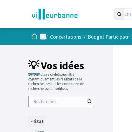
Accueil
Menu principal
/
Concertations
/
Budget Participatif
Passer
L'élément
💡 Vos idées
Le formulaire ci-dessous filtre
dynamiquement les résultats de la
recherche lorsque les conditions de
recherche sont modifiées.
État