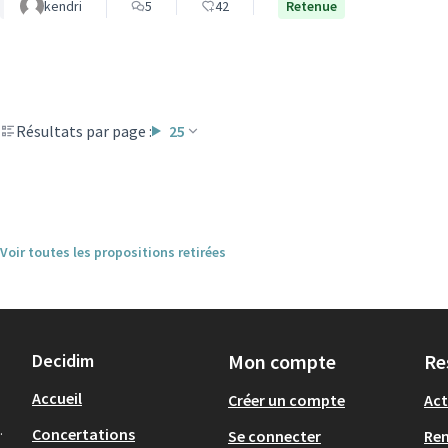
kendri
5
42
Retenue
Résultats par page :
25
Voir toutes les propositions retirées
Decidim
Mon compte
Re
Accueil
Créer un compte
Act
.
Concertations
Se connecter
Re