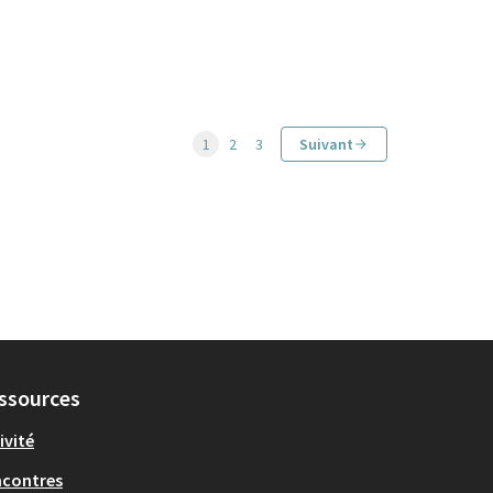
1
2
3
Suivant
ssources
ivité
ncontres