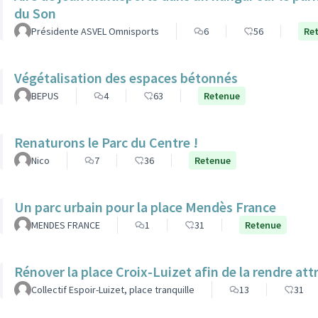
du Son
Présidente ASVEL Omnisports
6
56
Re
Végétalisation des espaces bétonnés
BEPUS
4
63
Retenue
Renaturons le Parc du Centre !
Nico
7
36
Retenue
Un parc urbain pour la place Mendès France
MENDES FRANCE
1
31
Retenue
Rénover la place Croix-Luizet afin de la rendre att
Collectif Espoir-Luizet, place tranquille
13
31