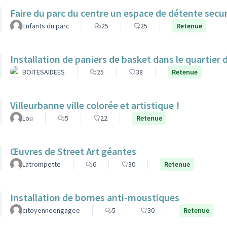
Faire du parc du centre un espace de détente secur
Enfants du parc
25
25
Retenue
Installation de paniers de basket dans le quartier 
BOITESAIDEES
25
38
Retenue
Villeurbanne ville colorée et artistique !
Lou
5
22
Retenue
Œuvres de Street Art géantes
Latrompette
6
30
Retenue
Installation de bornes anti-moustiques
citoyenneengagee
5
30
Retenue