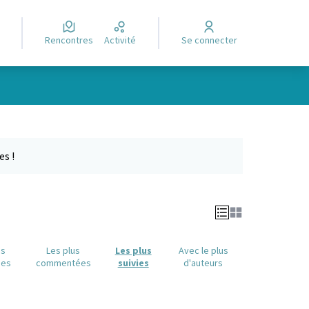
Rencontres
Activité
Se connecter
e des points de carte. L'élément peut être utilisé avec un lecteur
es !
us
Les plus
Les plus
Avec le plus
ues
commentées
suivies
d'auteurs