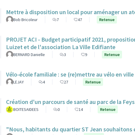
Mettre à disposition un local pour aménager un at
Bob Bricoleur
7
47
Retenue
PROJET ACI - Budget participatif 2021, propositio
Luizet et de l'association La Ville Edifiante
BERNARD Danielle
3
9
Retenue
Vélo-école familiale : se (re)mettre au vélo en ville
LEJAY
4
27
Retenue
Création d'un parcours de santé au parc de la Feys
BOITESAIDEES
0
14
Retenue
"Nous, habitants du quartier ST Jean souhaitons c