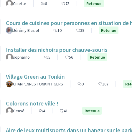
Colette
6
75
Retenue
Cours de cuisines pour personnes en situation de
Jérémy Biasiol
10
39
Retenue
Installer des nichoirs pour chauve-souris
sopharno
5
56
Retenue
Village Green au Tonkin
CHARPENNES TONKIN TIGERS
9
107
Ret
Colorons notre ville !
Gensé
4
41
Retenue
Aire de jeux multisports dans un hangar sur le par