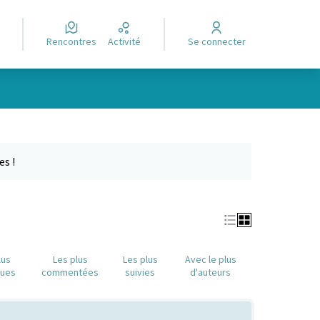
Rencontres
Activité
Se connecter
e des points de carte. L'élément peut être utilisé avec un lecteur
es !
lus
Les plus
Les plus
Avec le plus
nues
commentées
suivies
d'auteurs