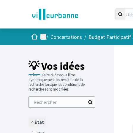
Accueil
Menu principal
/
Concertations
/
Budget Participatif
Passer
L'élément
💡 Vos idées
Le formulaire ci-dessous filtre
dynamiquement les résultats de la
recherche lorsque les conditions de
recherche sont modifiées.
État