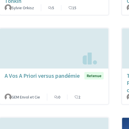
Tonkin
Sylvie Orkisz
5
15
A Vos A Priori versus pandémie
Retenue
GEM Envol et Cie
0
2