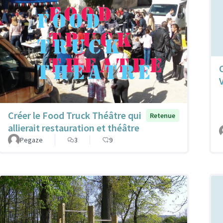
Créer le Food Truck Théâtre qui
Retenue
allierait restauration et théâtre
Pegaze
3
9