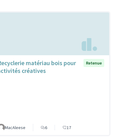
Recyclerie matériau bois pour
Retenue
activités créatives
MacAleese
6
17