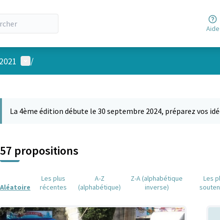
Aide
Menu utilisateur
 2021
/
 la carte
 suivant est une carte qui présente les éléments de cette page comm
La 4ème édition débute le 30 septembre 2024, préparez vos idé
57 propositions
Les plus
A-Z
Z-A (alphabétique
Les p
Aléatoire
récentes
(alphabétique)
inverse)
soute