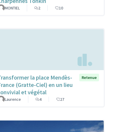
Charpennes Tonkin
MONTIEL
2
10
Transformer la place Mendès-
Retenue
France (Gratte-Ciel) en un lieu
convivial et végétal
Laurence
4
27