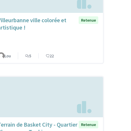
Villeurbanne ville colorée et
Retenue
rtistique !
Lou
5
22
Terrain de Basket City - Quartier
Retenue