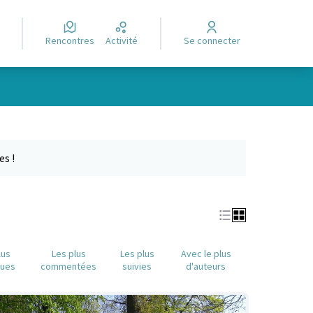
Rencontres
Activité
Se connecter
e des points de carte. L'élément peut être utilisé avec un lecteur
es !
lus
Les plus
Les plus
Avec le plus
nues
commentées
suivies
d'auteurs