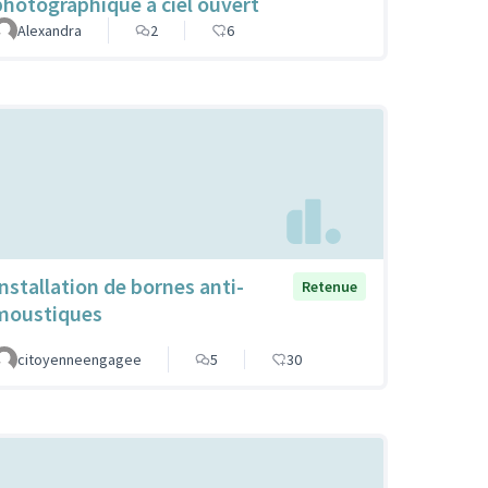
photographique à ciel ouvert
Alexandra
2
6
Installation de bornes anti-
Retenue
moustiques
citoyenneengagee
5
30