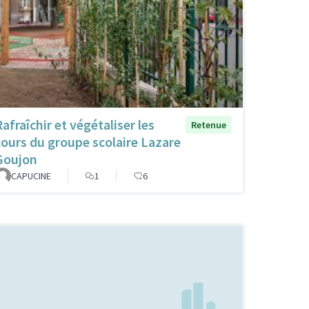
afraîchir et végétaliser les
Retenue
cours du groupe scolaire Lazare
Goujon
CAPUCINE
1
6