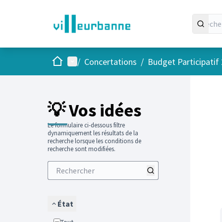
Accueil
Menu principal
/
Concertations
/
Budget Participatif
Passer
L'élément
💡 Vos idées
Le formulaire ci-dessous filtre
dynamiquement les résultats de la
recherche lorsque les conditions de
recherche sont modifiées.
État