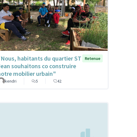
"Nous, habitants du quartier ST
Retenue
Jean souhaitons co construire
notre mobilier urbain"
kendri
5
42