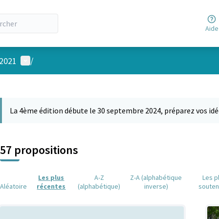
Aide
Menu utilisateur
 2021
/
 la carte
 suivant est une carte qui présente les éléments de cette page comm
La 4ème édition débute le 30 septembre 2024, préparez vos idé
57 propositions
Les plus
A-Z
Z-A (alphabétique
Les p
Aléatoire
récentes
(alphabétique)
inverse)
soute