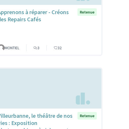
Apprenons à réparer - Créons
Retenue
des Repairs Cafés
MONTIEL
3
32
Villeurbanne, le théâtre de nos
Retenue
vies : Exposition