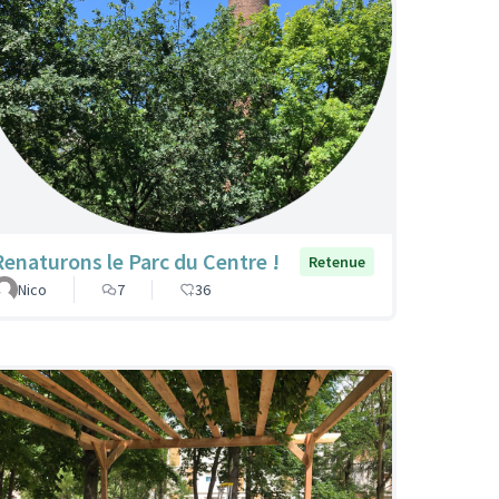
Renaturons le Parc du Centre !
Retenue
Nico
7
36