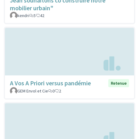
Jean souhaitons co construire notre
mobilier urbain"
kendri
5
42
A Vos A Priori versus pandémie
Retenue
GEM Envol et Cie
0
2