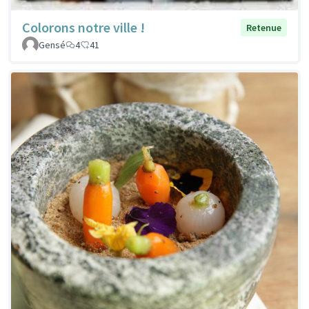
Colorons notre ville !
Retenue
Gensé
4
41