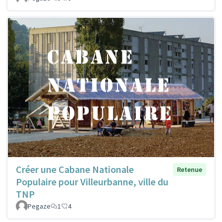
Créer une Cabane Nationale
Retenue
Populaire pour Villeurbanne, ville du
TNP
Pegaze
1
4