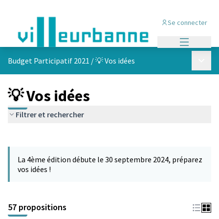
Se connecter
Menu princi
Menu p
Budget Participatif 2021
/
💡 Vos idées
💡 Vos idées
Filtrer et rechercher
Passer la carte
L'élément suivant est une carte qui présente les éléments de cet
La 4ème édition débute le 30 septembre 2024, préparez
vos idées !
57 propositions