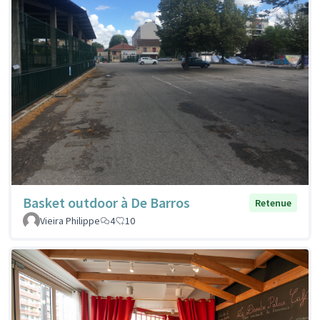
Basket outdoor à De Barros
Retenue
Vieira Philippe
4
10