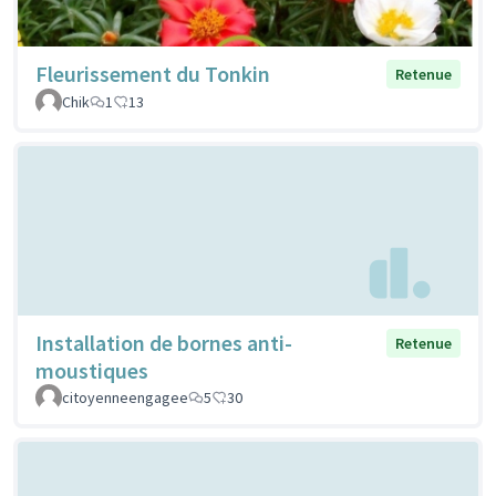
Fleurissement du Tonkin
Retenue
Chik
1
13
Installation de bornes anti-
Retenue
moustiques
citoyenneengagee
5
30