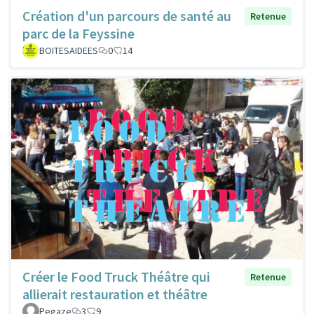
Création d'un parcours de santé au
Retenue
parc de la Feyssine
BOITESAIDEES
0
14
Créer le Food Truck Théâtre qui
Retenue
allierait restauration et théâtre
Pegaze
3
9