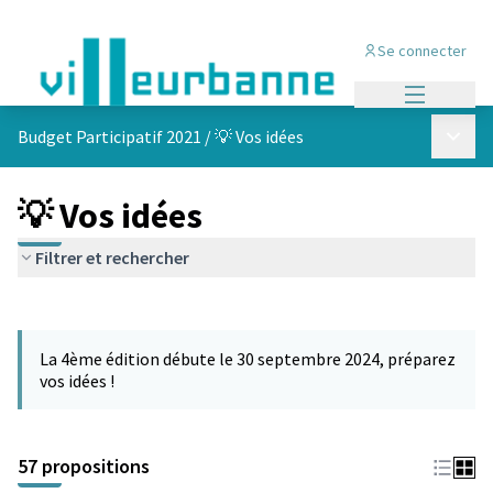
Se connecter
Menu princi
Menu p
Budget Participatif 2021
/
💡 Vos idées
💡 Vos idées
Filtrer et rechercher
Passer la carte
L'élément suivant est une carte qui présente les éléments de cet
La 4ème édition débute le 30 septembre 2024, préparez
vos idées !
57 propositions