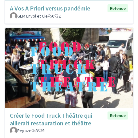
A Vos A Priori versus pandémie
Retenue
GEM Envol et Cie
0
2
Créer le Food Truck Théâtre qui
Retenue
allierait restauration et théâtre
Pegaze
3
9