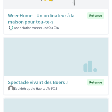
WeeeHome - Un ordinateur à la
Retenue
maison pour tou-te-s
Association WeeeFund
1
6
Spectacle vivant des Buers !
Retenue
Est Métropole Habitat
4
5