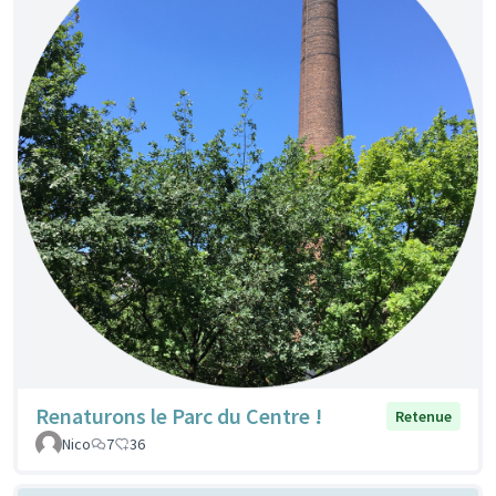
Renaturons le Parc du Centre !
Retenue
Nico
7
36