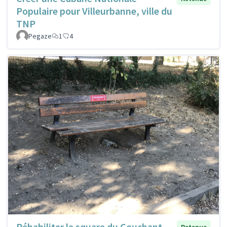
Populaire pour Villeurbanne, ville du
TNP
Pegaze
1
4
Réhabiliter le square du Couchant
Retenue