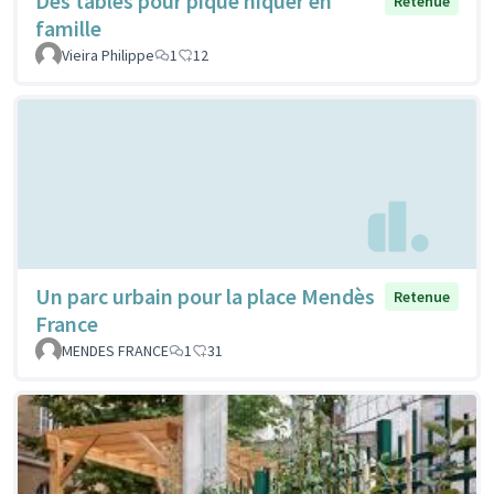
Des tables pour pique niquer en
Retenue
famille
Vieira Philippe
1
12
Un parc urbain pour la place Mendès
Retenue
France
MENDES FRANCE
1
31