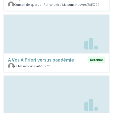
Conseil de quartier Ferrandière Maisons Neuves
5
24
A Vos A Priori versus pandémie
Retenue
GEM Envol et Cie
0
2