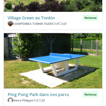
Village Green au Tonkin
Retenue
CHARPENNES TONKIN TIGERS
9
107
Ping Pong Park dans nos parcs
Retenue
Vieira Philippe
3
20