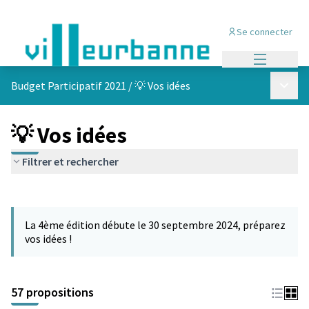
Se connecter
Menu princi
Menu p
Budget Participatif 2021
/
💡 Vos idées
💡 Vos idées
Filtrer et rechercher
Passer la carte
L'élément suivant est une carte qui présente les éléments de cet
La 4ème édition débute le 30 septembre 2024, préparez
vos idées !
57 propositions