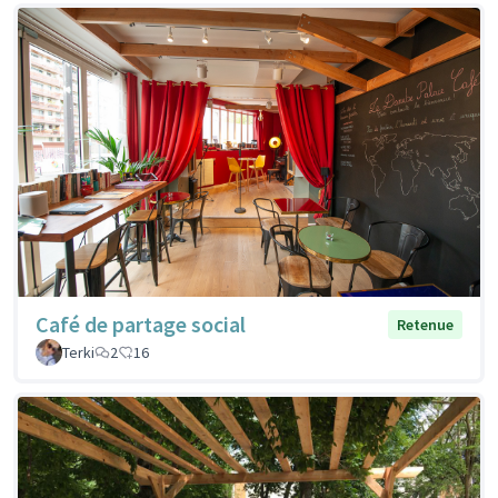
Café de partage social
Retenue
Terki
2
16