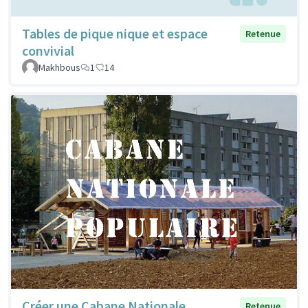
Tables de pique nique et espace
Retenue
convivial
Makhbous
1
14
Créer une Cabane Nationale
Retenue