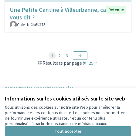
Une Petite Cantine à Villeurbanne, ça
Retenue
vous dit ?
Colette
6
75
1
2
3
Résultats par page :
25
Voir toutes les propositions retirées
Informations sur les cookies utilisés sur le site web
Nous utilisons des cookies sur notre site Web pour améliorer la
Conditions d'utilisation
performance et les contenus du site. Les cookies nous permettent
Paramètres des cookies
de fournir une expérience utilisateur et un contenu plus
Participez Villeurbanne sur X
Participez Villeurbanne sur Facebook
Participez Villeurbanne sur Instagram
Participez Villeurbanne sur YouTube
personnalisés à partir de nos canaux de médias sociaux.
(Lien externe)
(Lien externe)
(Lien externe)
(Lien externe)
Tout accepter