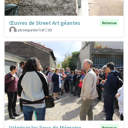
Œuvres de Street Art géantes
Retenue
Latrompette
6
30
Valoriser les lieux de Mémoire
Retenue