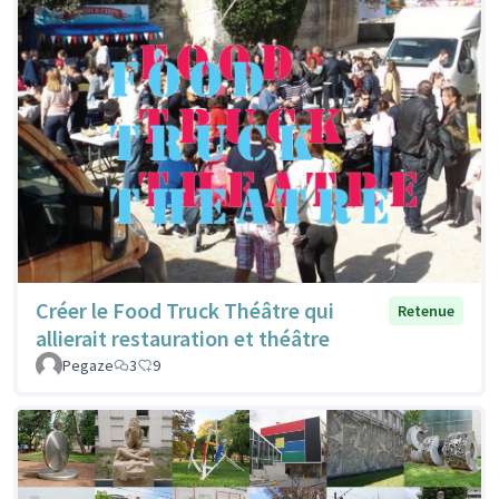
Créer le Food Truck Théâtre qui
Retenue
allierait restauration et théâtre
Pegaze
3
9