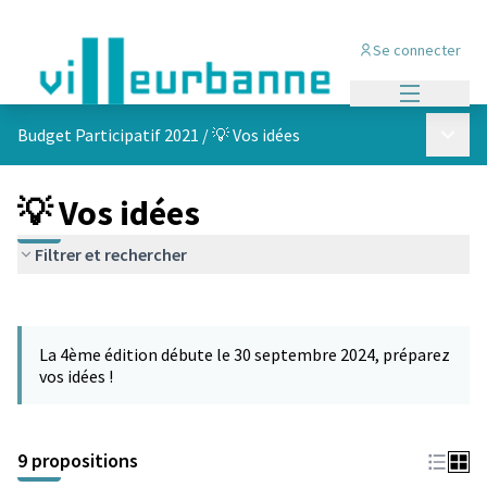
Se connecter
Menu princi
Menu p
Budget Participatif 2021
/
💡 Vos idées
💡 Vos idées
Filtrer et rechercher
Passer la carte
L'élément suivant est une carte qui présente les éléments de cet
La 4ème édition débute le 30 septembre 2024, préparez
vos idées !
9 propositions