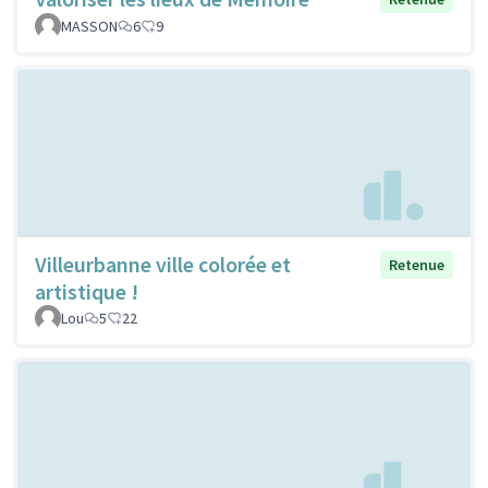
MASSON
6
9
Villeurbanne ville colorée et
Retenue
artistique !
Lou
5
22