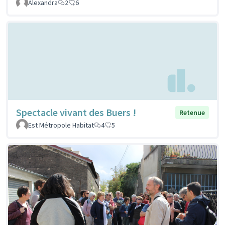
Alexandra
2
6
Spectacle vivant des Buers !
Retenue
Est Métropole Habitat
4
5