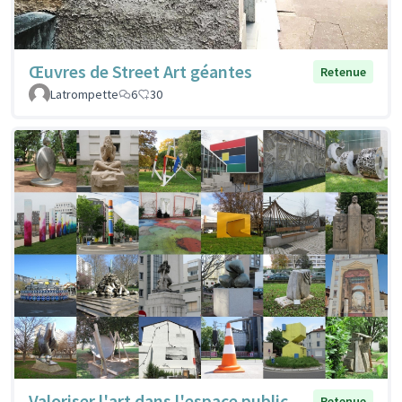
Œuvres de Street Art géantes
Retenue
Latrompette
6
30
Valoriser l'art dans l'espace public
Retenue