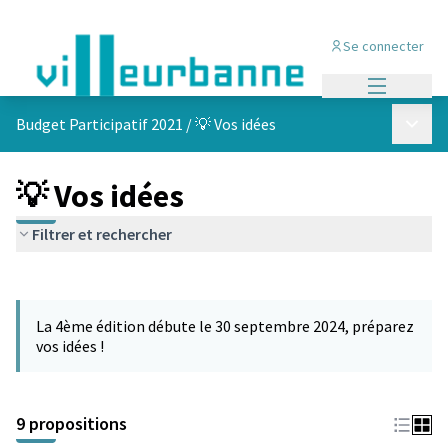
Se connecter
Menu princi
Menu p
Budget Participatif 2021
/
💡 Vos idées
💡 Vos idées
Filtrer et rechercher
Passer la carte
L'élément suivant est une carte qui présente les éléments de cet
La 4ème édition débute le 30 septembre 2024, préparez
vos idées !
9 propositions