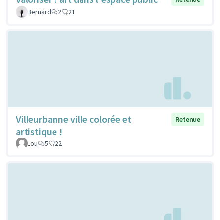
Bernard
2
21
Villeurbanne ville colorée et
Retenue
artistique !
Lou
5
22