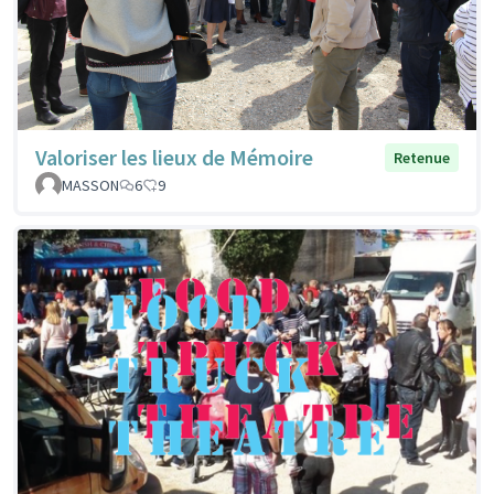
Valoriser les lieux de Mémoire
Retenue
MASSON
6
9