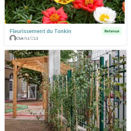
Fleurissement du Tonkin
Retenue
Chik
1
13