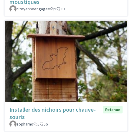
moustiques
citoyenneengagee
5
30
Installer des nichoirs pour chauve-
Retenue
souris
sopharno
5
56