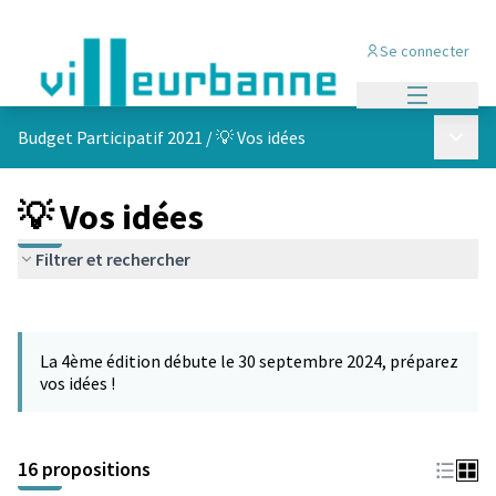
Se connecter
Menu princi
Menu p
Budget Participatif 2021
/
💡 Vos idées
💡 Vos idées
Filtrer et rechercher
Passer la carte
L'élément suivant est une carte qui présente les éléments de cet
La 4ème édition débute le 30 septembre 2024, préparez
vos idées !
16 propositions