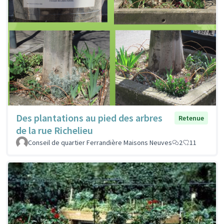
Des plantations au pied des arbres
Retenue
de la rue Richelieu
Conseil de quartier Ferrandière Maisons Neuves
2
11