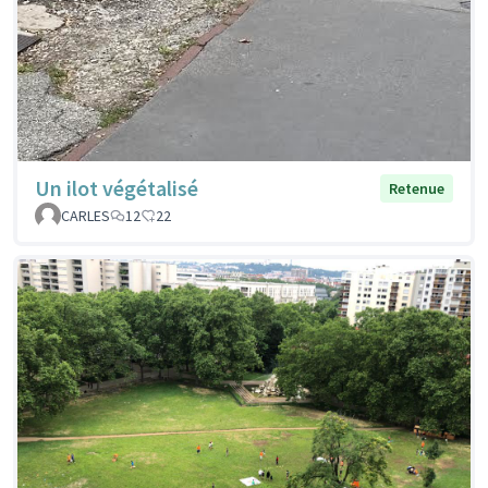
Un ilot végétalisé
Retenue
CARLES
12
22