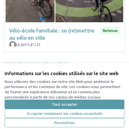
Vélo-école familiale : se (re)mettre
Retenue
au vélo en ville
LEJAY
4
27
Voir toutes les propositions retirées
Informations sur les cookies utilisés sur le site web
Nous utilisons des cookies sur notre site Web pour améliorer la
Conditions d'utilisation
performance et les contenus du site. Les cookies nous permettent
Paramètres des cookies
de fournir une expérience utilisateur et un contenu plus
Participez Villeurbanne sur X
Participez Villeurbanne sur Facebook
Participez Villeurbanne sur Instagram
Participez Villeurbanne sur YouTube
personnalisés à partir de nos canaux de médias sociaux.
(Lien externe)
(Lien externe)
(Lien externe)
(Lien externe)
Tout accepter
Accepter seulement les cookies essentiels
Licence Cre
(Lien extern
Paramètres
(Lien externe)
Site réalisé grâce au
logiciel libre Decidim
.