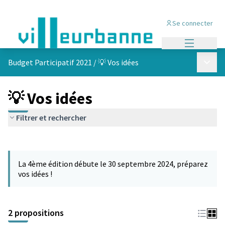
Se connecter
Menu princi
Menu p
Budget Participatif 2021
/
💡 Vos idées
💡 Vos idées
Filtrer et rechercher
Passer la carte
L'élément suivant est une carte qui présente les éléments de cet
La 4ème édition débute le 30 septembre 2024, préparez
vos idées !
2 propositions