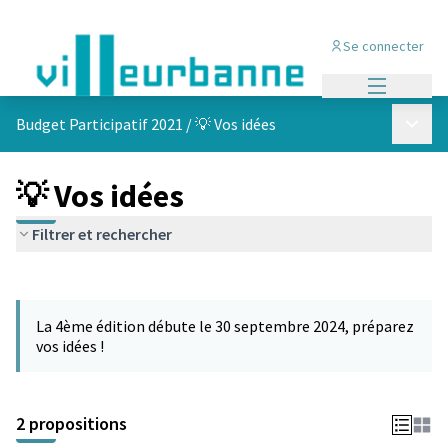
Se connecter
Menu princi
Menu p
Budget Participatif 2021
/
💡 Vos idées
💡 Vos idées
Filtrer et rechercher
Passer la carte
L'élément suivant est une carte qui présente les éléments de cet
La 4ème édition débute le 30 septembre 2024, préparez
vos idées !
2 propositions