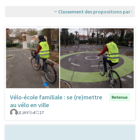
Classement des propositions par :
Vélo-école familiale : se (re)mettre
Retenue
au vélo en ville
LEJAY
4
27