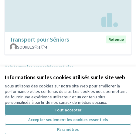
Transport pour Séniors
Retenue
SOURBES
1
4
Voir toutes les propositions retirées
Informations sur les cookies utilisés sur le site web
Nous utilisons des cookies sur notre site Web pour améliorer la
Conditions d'utilisation
performance et les contenus du site. Les cookies nous permettent
Paramètres des cookies
de fournir une expérience utilisateur et un contenu plus
Participez Villeurbanne sur X
Participez Villeurbanne sur Facebook
Participez Villeurbanne sur Instagram
Participez Villeurbanne sur YouTube
personnalisés à partir de nos canaux de médias sociaux.
(Lien externe)
(Lien externe)
(Lien externe)
(Lien externe)
Tout accepter
Accepter seulement les cookies essentiels
Licence Cre
(Lien extern
Paramètres
(Lien externe)
Site réalisé grâce au
logiciel libre Decidim
.