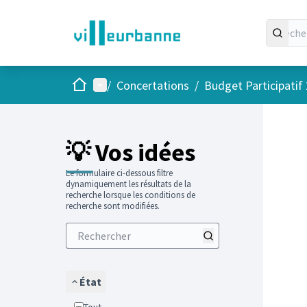
Accueil
Menu principal
/
Concertations
/
Budget Participatif
Passer
L'élément
💡 Vos idées
Le formulaire ci-dessous filtre
dynamiquement les résultats de la
recherche lorsque les conditions de
recherche sont modifiées.
État