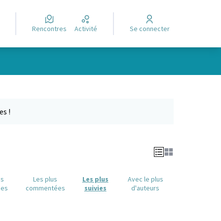
Rencontres
Activité
Se connecter
e des points de carte. L'élément peut être utilisé avec un lecteur
es !
us
Les plus
Les plus
Avec le plus
ues
commentées
suivies
d'auteurs