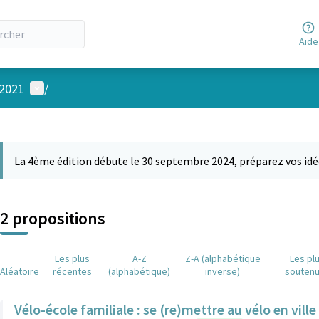
Aide
Menu utilisateur
 2021
/
 la carte
 suivant est une carte qui présente les éléments de cette page comm
La 4ème édition débute le 30 septembre 2024, préparez vos idé
2 propositions
Les plus
A-Z
Z-A (alphabétique
Les pl
Aléatoire
récentes
(alphabétique)
inverse)
souten
Vélo-école familiale : se (re)mettre au vélo en ville