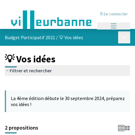
Se connecter
Menu princi
Menu p
Budget Participatif 2021
/
💡 Vos idées
💡 Vos idées
Filtrer et rechercher
Passer la carte
L'élément suivant est une carte qui présente les éléments de cet
La 4ème édition débute le 30 septembre 2024, préparez
vos idées !
2 propositions