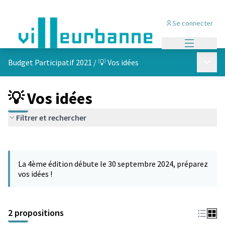
Se connecter
Menu princi
Menu p
Budget Participatif 2021
/
💡 Vos idées
💡 Vos idées
Filtrer et rechercher
Passer la carte
L'élément suivant est une carte qui présente les éléments de cet
La 4ème édition débute le 30 septembre 2024, préparez
vos idées !
2 propositions