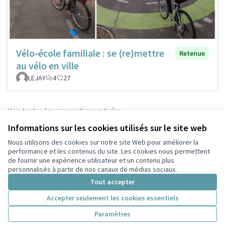
Vélo-école familiale : se (re)mettre
Retenue
au vélo en ville
LEJAY
4
27
Voir toutes les propositions retirées
Informations sur les cookies utilisés sur le site web
Nous utilisons des cookies sur notre site Web pour améliorer la
Conditions d'utilisation
performance et les contenus du site. Les cookies nous permettent
Paramètres des cookies
de fournir une expérience utilisateur et un contenu plus
Participez Villeurbanne sur X
Participez Villeurbanne sur Facebook
Participez Villeurbanne sur Instagram
Participez Villeurbanne sur YouTube
personnalisés à partir de nos canaux de médias sociaux.
(Lien externe)
(Lien externe)
(Lien externe)
(Lien externe)
Tout accepter
Accepter seulement les cookies essentiels
Licence Cre
(Lien extern
Paramètres
(Lien externe)
Site réalisé grâce au
logiciel libre Decidim
.