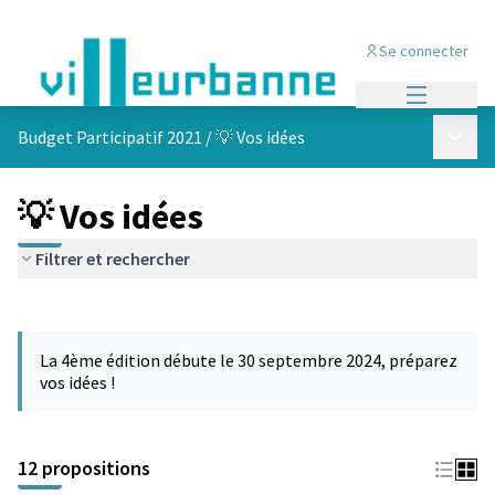
Se connecter
Menu princi
Menu p
Budget Participatif 2021
/
💡 Vos idées
💡 Vos idées
Filtrer et rechercher
Passer la carte
L'élément suivant est une carte qui présente les éléments de cet
La 4ème édition débute le 30 septembre 2024, préparez
vos idées !
12 propositions