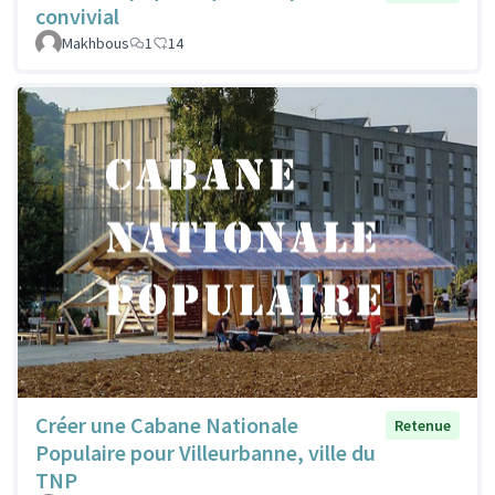
convivial
Makhbous
1
14
Créer une Cabane Nationale
Retenue
Populaire pour Villeurbanne, ville du
TNP