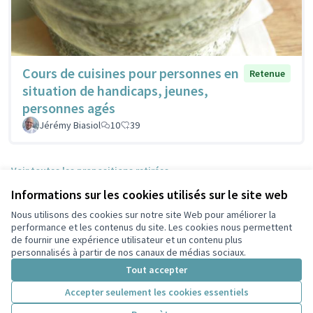
Cours de cuisines pour personnes en
Retenue
situation de handicaps, jeunes,
personnes agés
Jérémy Biasiol
10
39
Voir toutes les propositions retirées
Informations sur les cookies utilisés sur le site web
Nous utilisons des cookies sur notre site Web pour améliorer la
Conditions d'utilisation
performance et les contenus du site. Les cookies nous permettent
Paramètres des cookies
de fournir une expérience utilisateur et un contenu plus
Participez Villeurbanne sur X
Participez Villeurbanne sur Facebook
Participez Villeurbanne sur Instagram
Participez Villeurbanne sur YouTube
personnalisés à partir de nos canaux de médias sociaux.
(Lien externe)
(Lien externe)
(Lien externe)
(Lien externe)
Tout accepter
Accepter seulement les cookies essentiels
Licence Cre
(Lien extern