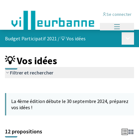
Se connecter
Menu princi
Menu p
Budget Participatif 2021
/
💡 Vos idées
💡 Vos idées
Filtrer et rechercher
Passer la carte
L'élément suivant est une carte qui présente les éléments de cet
La 4ème édition débute le 30 septembre 2024, préparez
vos idées !
12 propositions