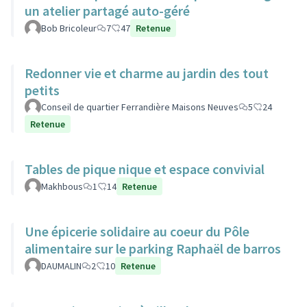
un atelier partagé auto-géré
Bob Bricoleur
7
47
Retenue
Redonner vie et charme au jardin des tout
petits
Conseil de quartier Ferrandière Maisons Neuves
5
24
Retenue
Tables de pique nique et espace convivial
Makhbous
1
14
Retenue
Une épicerie solidaire au coeur du Pôle
alimentaire sur le parking Raphaël de barros
DAUMALIN
2
10
Retenue