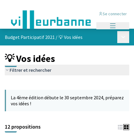
Se connecter
Menu princi
Menu p
Budget Participatif 2021
/
💡 Vos idées
💡 Vos idées
Filtrer et rechercher
Passer la carte
L'élément suivant est une carte qui présente les éléments de cet
La 4ème édition débute le 30 septembre 2024, préparez
vos idées !
12 propositions