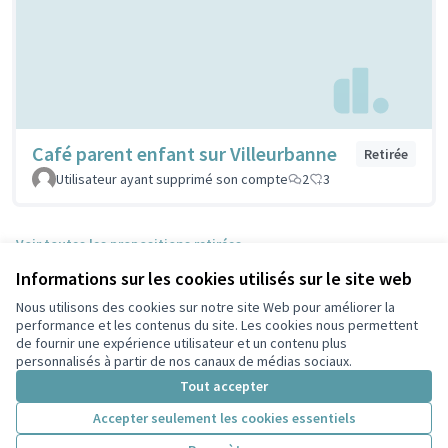
Café parent enfant sur Villeurbanne
Retirée
Utilisateur ayant supprimé son compte
2
3
Voir toutes les propositions retirées
Informations sur les cookies utilisés sur le site web
Nous utilisons des cookies sur notre site Web pour améliorer la
Conditions d'utilisation
performance et les contenus du site. Les cookies nous permettent
Paramètres des cookies
de fournir une expérience utilisateur et un contenu plus
Participez Villeurbanne sur X
Participez Villeurbanne sur Facebook
Participez Villeurbanne sur Instagram
Participez Villeurbanne sur YouTube
personnalisés à partir de nos canaux de médias sociaux.
(Lien externe)
(Lien externe)
(Lien externe)
(Lien externe)
Tout accepter
Accepter seulement les cookies essentiels
Licence Cre
(Lien extern