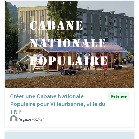
Créer une Cabane Nationale
Retenue
Populaire pour Villeurbanne, ville du
TNP
Pegaze
1
4