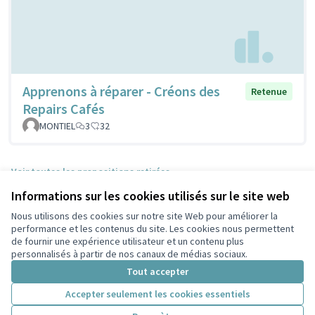
Apprenons à réparer - Créons des
Retenue
Repairs Cafés
MONTIEL
3
32
Voir toutes les propositions retirées
Informations sur les cookies utilisés sur le site web
Nous utilisons des cookies sur notre site Web pour améliorer la
Conditions d'utilisation
performance et les contenus du site. Les cookies nous permettent
Paramètres des cookies
de fournir une expérience utilisateur et un contenu plus
Participez Villeurbanne sur X
Participez Villeurbanne sur Facebook
Participez Villeurbanne sur Instagram
Participez Villeurbanne sur YouTube
personnalisés à partir de nos canaux de médias sociaux.
(Lien externe)
(Lien externe)
(Lien externe)
(Lien externe)
Tout accepter
Accepter seulement les cookies essentiels
Licence Cre
(Lien extern