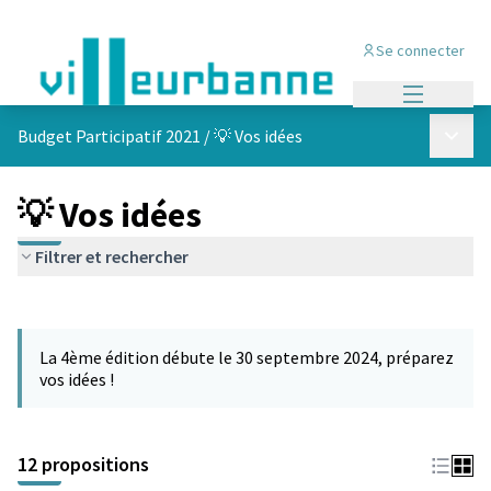
Se connecter
Menu princi
Menu p
Budget Participatif 2021
/
💡 Vos idées
💡 Vos idées
Filtrer et rechercher
Passer la carte
L'élément suivant est une carte qui présente les éléments de cet
La 4ème édition débute le 30 septembre 2024, préparez
vos idées !
12 propositions