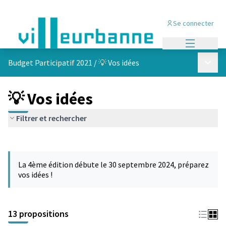
Se connecter
Menu princi
Menu p
Budget Participatif 2021
/
💡 Vos idées
💡 Vos idées
Filtrer et rechercher
Passer la carte
L'élément suivant est une carte qui présente les éléments de cet
La 4ème édition débute le 30 septembre 2024, préparez
vos idées !
13 propositions