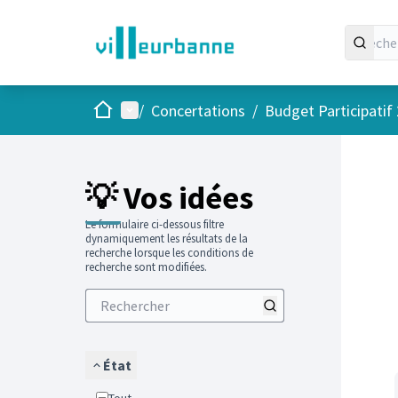
Accueil
Menu principal
/
Concertations
/
Budget Participatif
Passer
L'élément
💡 Vos idées
Le formulaire ci-dessous filtre
dynamiquement les résultats de la
recherche lorsque les conditions de
recherche sont modifiées.
État