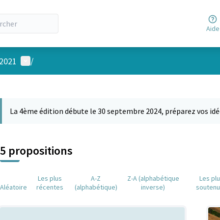
Aide
Menu utilisateur
 2021
/
 la carte
 suivant est une carte qui présente les éléments de cette page comm
La 4ème édition débute le 30 septembre 2024, préparez vos idé
5 propositions
Les plus
A-Z
Z-A (alphabétique
Les pl
Aléatoire
récentes
(alphabétique)
inverse)
souten