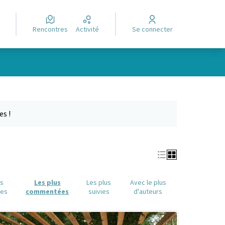
Rencontres
Activité
Se connecter
e des points de carte. L'élément peut être utilisé avec un lecteur
es !
us
Les plus
Les plus
Avec le plus
ues
commentées
suivies
d'auteurs