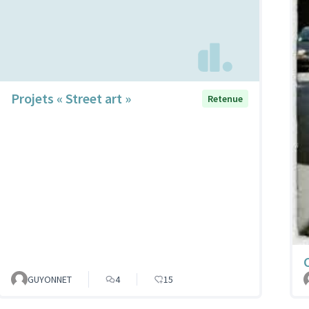
Projets « Street art »
Retenue
GUYONNET
4
15