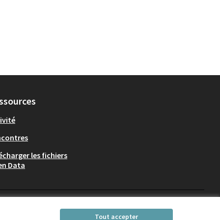
ssources
ivité
ncontres
écharger les fichiers
en Data
Participez Villeurbanne sur X
Participez Villeurbanne sur Fac
Participez Villeurbanne su
Participez Villeurban
Tout accepter