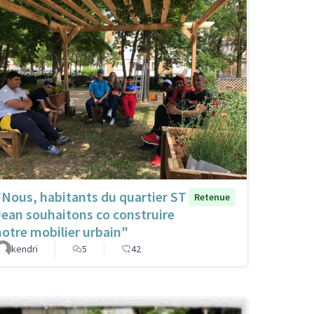
"Nous, habitants du quartier ST
Retenue
Jean souhaitons co construire
notre mobilier urbain"
kendri
5
42