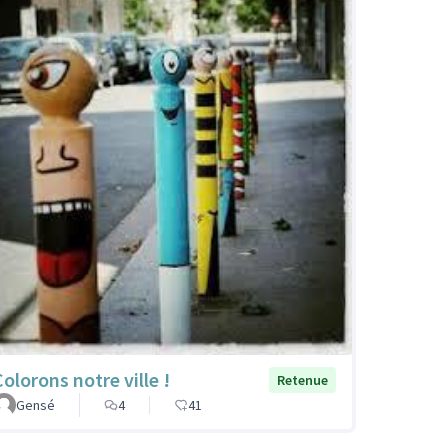
Colorons notre ville !
Retenue
Gensé
4
41