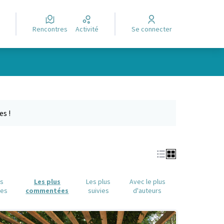
Rencontres
Activité
Se connecter
e des points de carte. L'élément peut être utilisé avec un lecteur
es !
us
Les plus
Les plus
Avec le plus
ues
commentées
suivies
d'auteurs