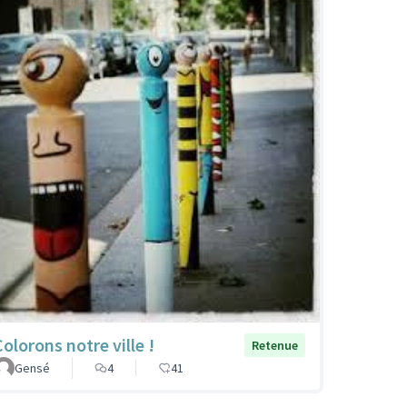
Colorons notre ville !
Retenue
Gensé
4
41