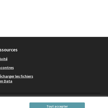
ssources
ivité
ncontres
écharger les fichiers
en Data
Participez Villeurbanne sur X
Participez Villeurbanne sur Fac
Participez Villeurbanne su
Participez Villeurban
Tout accepter