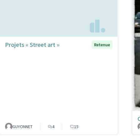
Projets « Street art »
Retenue
GUYONNET
4
15