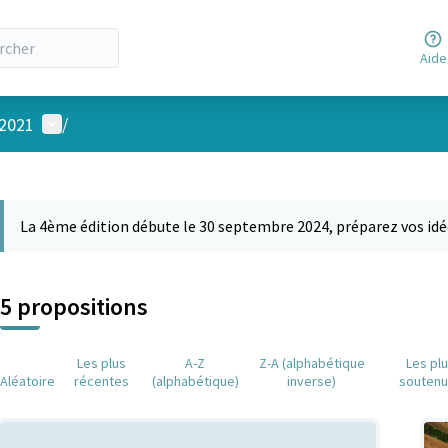
Aide
Menu utilisateur
 2021
/
 la carte
 suivant est une carte qui présente les éléments de cette page comm
La 4ème édition débute le 30 septembre 2024, préparez vos idé
5 propositions
Les plus
A-Z
Z-A (alphabétique
Les pl
Aléatoire
récentes
(alphabétique)
inverse)
souten