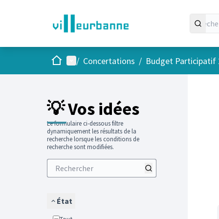
Accueil
Menu principal
/
Concertations
/
Budget Participatif
Passer
L'élément
💡 Vos idées
Le formulaire ci-dessous filtre
dynamiquement les résultats de la
recherche lorsque les conditions de
recherche sont modifiées.
État