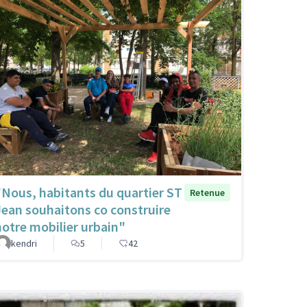
"Nous, habitants du quartier ST
Retenue
Jean souhaitons co construire
notre mobilier urbain"
kendri
5
42