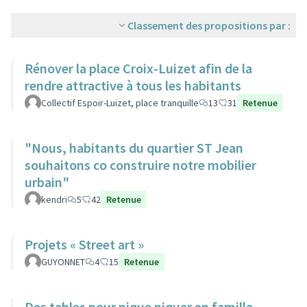
Classement des propositions par :
Rénover la place Croix-Luizet afin de la
rendre attractive à tous les habitants
Collectif Espoir-Luizet, place tranquille
13
31
Retenue
"Nous, habitants du quartier ST Jean
souhaitons co construire notre mobilier
urbain"
kendri
5
42
Retenue
Projets « Street art »
GUYONNET
4
15
Retenue
Des tables pour pique niquer en famille