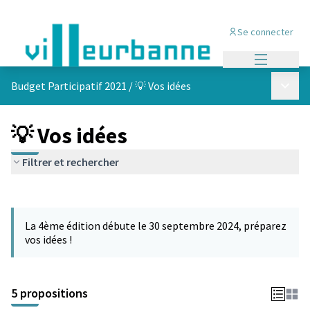
Se connecter
Menu princi
Menu p
Budget Participatif 2021
/
💡 Vos idées
💡 Vos idées
Filtrer et rechercher
Passer la carte
L'élément suivant est une carte qui présente les éléments de cet
La 4ème édition débute le 30 septembre 2024, préparez
vos idées !
5 propositions