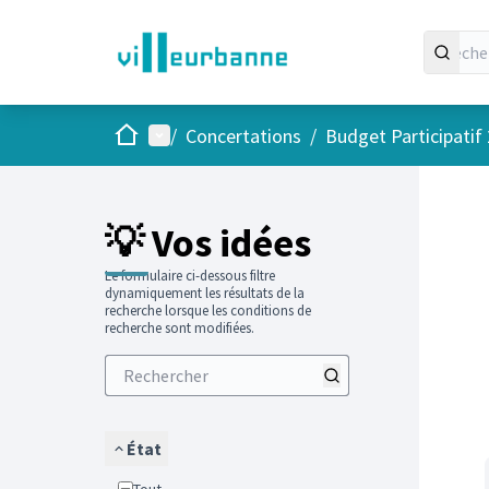
Accueil
Menu principal
/
Concertations
/
Budget Participatif
Passer
L'élément
💡 Vos idées
Le formulaire ci-dessous filtre
dynamiquement les résultats de la
recherche lorsque les conditions de
recherche sont modifiées.
État