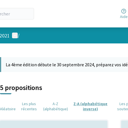
Aide
Menu utilisateur
 2021
/
 la carte
 suivant est une carte qui présente les éléments de cette page comm
La 4ème édition débute le 30 septembre 2024, préparez vos idé
5 propositions
Les plus
A-Z
Z-A (alphabétique
Les 
Aléatoire
récentes
(alphabétique)
inverse)
soute