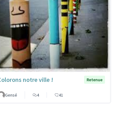
Colorons notre ville !
Retenue
Gensé
4
41