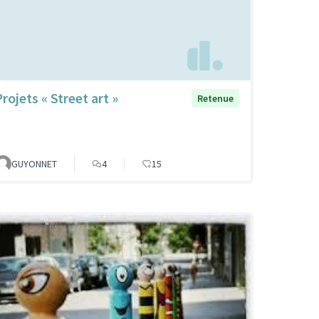
rojets « Street art »
Retenue
GUYONNET
4
15