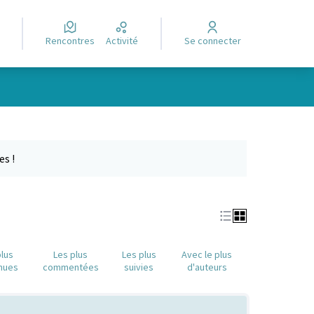
Rencontres
Activité
Se connecter
e des points de carte. L'élément peut être utilisé avec un lecteur
es !
plus
Les plus
Les plus
Avec le plus
nues
commentées
suivies
d'auteurs