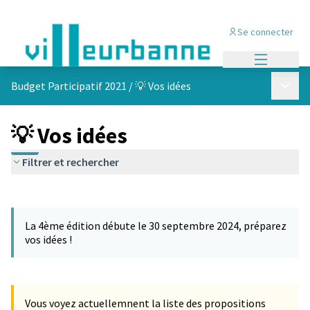
Se connecter
Menu princi
Menu p
Budget Participatif 2021
/
💡 Vos idées
💡 Vos idées
Filtrer et rechercher
Passer la carte
L'élément suivant est une carte qui présente les éléments de cet
La 4ème édition débute le 30 septembre 2024, préparez
vos idées !
Vous voyez actuellemnent la liste des propositions