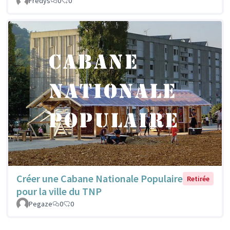
Fredys
0
0
Créer une Cabane Nationale Populaire
Retirée
pour la ville du TNP
Pegaze
0
0