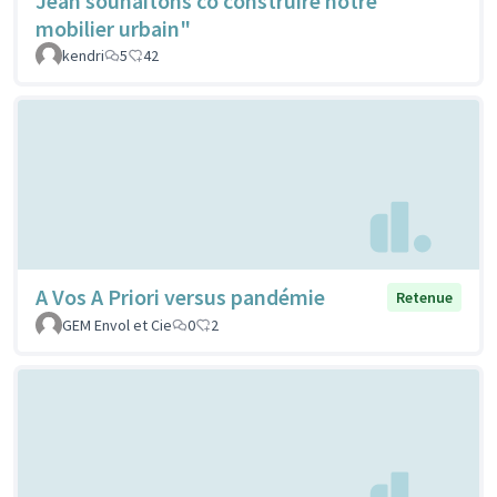
Jean souhaitons co construire notre
mobilier urbain"
kendri
5
42
A Vos A Priori versus pandémie
Retenue
GEM Envol et Cie
0
2