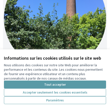
Informations sur les cookies utilisés sur le site web
Nous utilisons des cookies sur notre site Web pour améliorer la
performance et les contenus du site. Les cookies nous permettent
de fournir une expérience utilisateur et un contenu plus
Renaturons le Parc du Centre !
Retenue
personnalisés à partir de nos canaux de médias sociaux.
Nico
7
36
Tout accepter
Accepter seulement les cookies essentiels
Paramètres