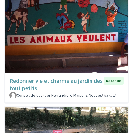
Redonner vie et charme au jardin des
Retenue
tout petits
Conseil de quartier Ferrandière Maisons Neuves
5
24