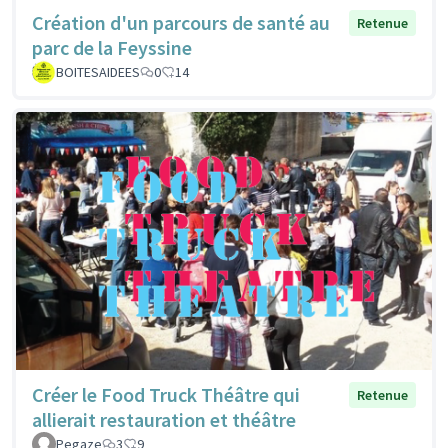
Création d'un parcours de santé au
Retenue
parc de la Feyssine
BOITESAIDEES
0
14
Créer le Food Truck Théâtre qui
Retenue
allierait restauration et théâtre
Pegaze
3
9