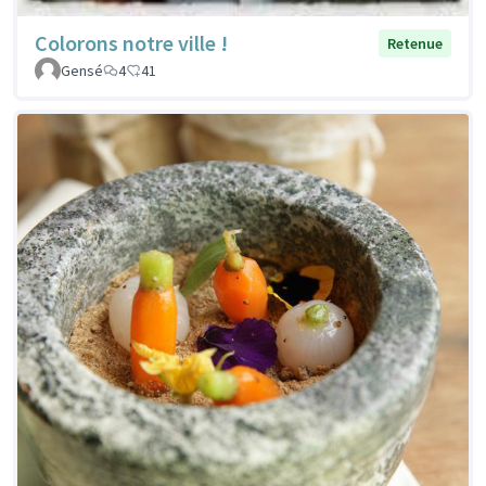
Colorons notre ville !
Retenue
Gensé
4
41