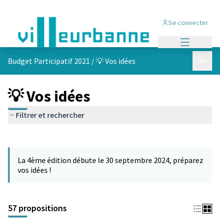
Se connecter
Menu princi
Menu p
Budget Participatif 2021
/
💡 Vos idées
💡 Vos idées
Filtrer et rechercher
Passer la carte
L'élément suivant est une carte qui présente les éléments de cet
La 4ème édition débute le 30 septembre 2024, préparez
vos idées !
57 propositions