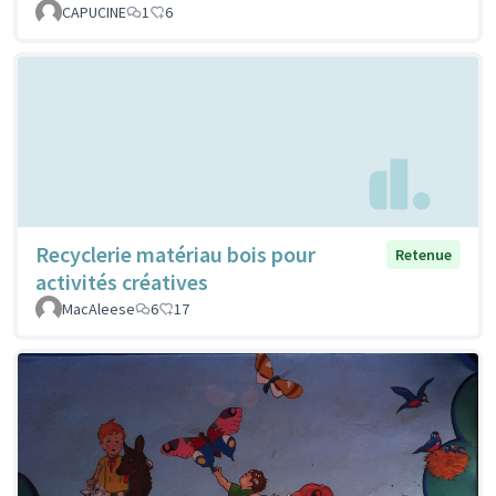
CAPUCINE
1
6
Recyclerie matériau bois pour
Retenue
activités créatives
MacAleese
6
17