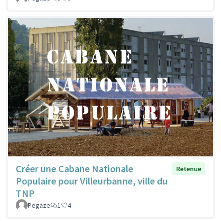
Créer une Cabane Nationale
Retenue
Populaire pour Villeurbanne, ville du
TNP
Pegaze
1
4