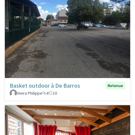
Basket outdoor à De Barros
Retenue
Vieira Philippe
4
10