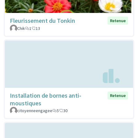
Fleurissement du Tonkin
Retenue
Chik
1
13
Installation de bornes anti-
Retenue
moustiques
citoyenneengagee
5
30