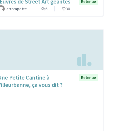
Œuvres de Street Art géantes
Retenue
Latrompette
6
30
Une Petite Cantine à
Retenue
Villeurbanne, ça vous dit ?