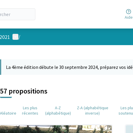
Aide
Menu utilisateur
 2021
/
 la carte
 suivant est une carte qui présente les éléments de cette page comm
La 4ème édition débute le 30 septembre 2024, préparez vos idé
57 propositions
Les plus
A-Z
Z-A (alphabétique
Les pl
Aléatoire
récentes
(alphabétique)
inverse)
souten