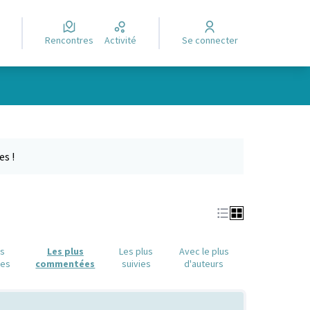
Rencontres
Activité
Se connecter
e des points de carte. L'élément peut être utilisé avec un lecteur
es !
us
Les plus
Les plus
Avec le plus
ues
commentées
suivies
d'auteurs