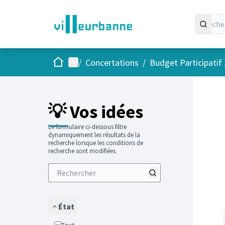
Accueil
Menu principal
/
Concertations
/
Budget Participatif
Passer
L'élément
💡 Vos idées
Le formulaire ci-dessous filtre
dynamiquement les résultats de la
recherche lorsque les conditions de
recherche sont modifiées.
État