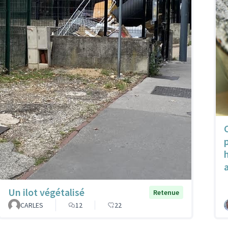
Un ilot végétalisé
Retenue
CARLES
12
22