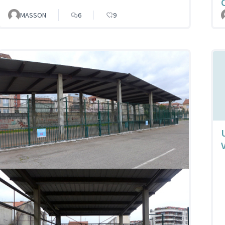
MASSON
6
9