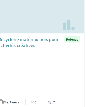
Recyclerie matériau bois pour
Retenue
activités créatives
MacAleese
6
17