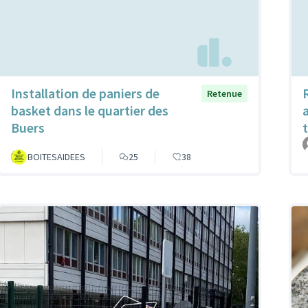
Installation de paniers de
Retenue
basket dans le quartier des
a
Buers
BOITESAIDEES
25
38