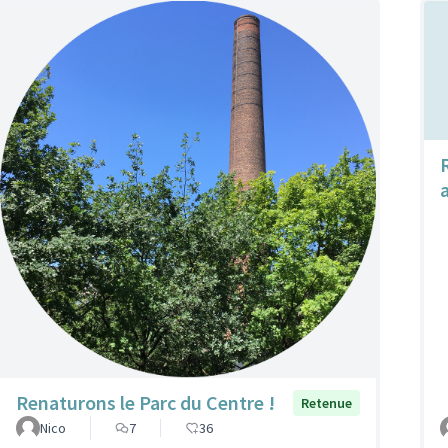
Renaturons le Parc du Centre !
Retenue
Nico
7
36