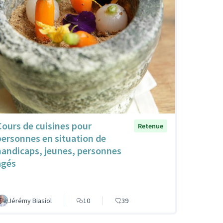
Cours de cuisines pour
Retenue
personnes en situation de
handicaps, jeunes, personnes
agés
Jérémy Biasiol
10
39