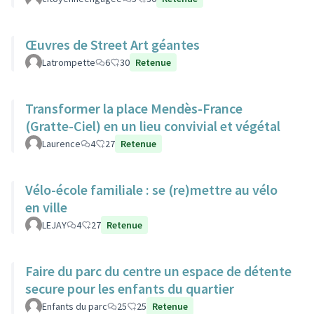
Œuvres de Street Art géantes
Latrompette
6
30
Retenue
Transformer la place Mendès-France
(Gratte-Ciel) en un lieu convivial et végétal
Laurence
4
27
Retenue
Vélo-école familiale : se (re)mettre au vélo
en ville
LEJAY
4
27
Retenue
Faire du parc du centre un espace de détente
secure pour les enfants du quartier
Enfants du parc
25
25
Retenue