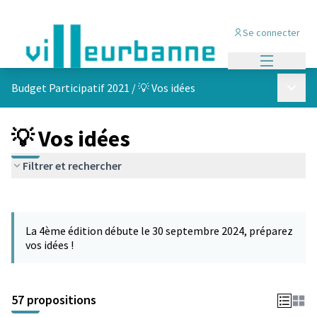
Se connecter
Menu princi
Menu p
Budget Participatif 2021
/
💡 Vos idées
💡 Vos idées
Filtrer et rechercher
Passer la carte
L'élément suivant est une carte qui présente les éléments de cet
La 4ème édition débute le 30 septembre 2024, préparez
vos idées !
57 propositions