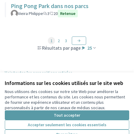
Ping Pong Park dans nos parcs
Vieira Philippe
3
20
Retenue
1
2
3
Résultats par page :
25
Voir toutes les propositions retirées
Informations sur les cookies utilisés sur le site web
Nous utilisons des cookies sur notre site Web pour améliorer la
Conditions d'utilisation
performance et les contenus du site. Les cookies nous permettent
Paramètres des cookies
de fournir une expérience utilisateur et un contenu plus
Participez Villeurbanne sur X
Participez Villeurbanne sur Facebook
Participez Villeurbanne sur Instagram
Participez Villeurbanne sur YouTube
personnalisés à partir de nos canaux de médias sociaux.
(Lien externe)
(Lien externe)
(Lien externe)
(Lien externe)
Tout accepter
Accepter seulement les cookies essentiels
Licence Cre
(Lien extern