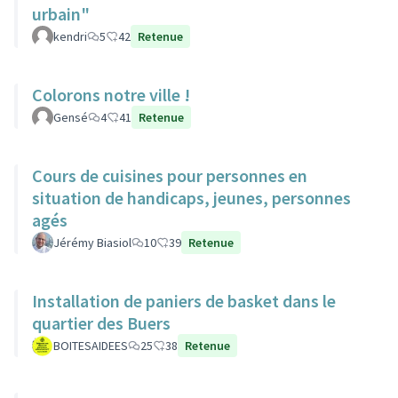
urbain"
kendri
5
42
Retenue
Colorons notre ville !
Gensé
4
41
Retenue
Cours de cuisines pour personnes en
situation de handicaps, jeunes, personnes
agés
Jérémy Biasiol
10
39
Retenue
Installation de paniers de basket dans le
quartier des Buers
BOITESAIDEES
25
38
Retenue