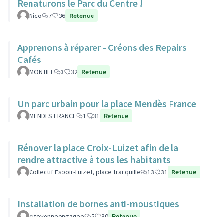
Renaturons le Parc du Centre !
Nico
7
36
Retenue
Apprenons à réparer - Créons des Repairs
Cafés
MONTIEL
3
32
Retenue
Un parc urbain pour la place Mendès France
MENDES FRANCE
1
31
Retenue
Rénover la place Croix-Luizet afin de la
rendre attractive à tous les habitants
Collectif Espoir-Luizet, place tranquille
13
31
Retenue
Installation de bornes anti-moustiques
citoyenneengagee
5
30
Retenue