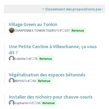
Classement des propositions par :
Village Green au Tonkin
CHARPENNES TONKIN TIGERS
9
107
Retenue
Une Petite Cantine à Villeurbanne, ça vous
dit ?
Colette
6
75
Retenue
Végétalisation des espaces bétonnés
BEPUS
4
63
Retenue
Installer des nichoirs pour chauve-souris
sopharno
5
56
Retenue