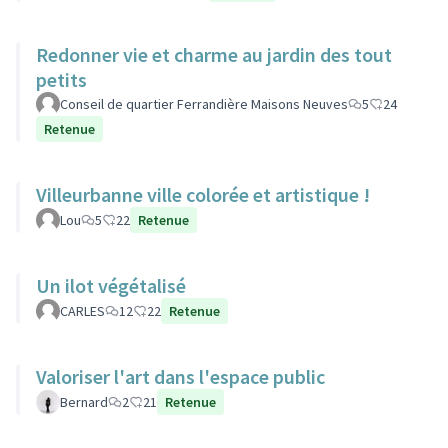
Redonner vie et charme au jardin des tout
petits
Conseil de quartier Ferrandière Maisons Neuves
5
24
Retenue
Villeurbanne ville colorée et artistique !
Lou
5
22
Retenue
Un ilot végétalisé
CARLES
12
22
Retenue
Valoriser l'art dans l'espace public
Bernard
2
21
Retenue