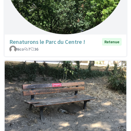
Renaturons le Parc du Centre !
Retenue
Nico
7
36