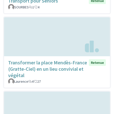
Transport pour Séniors
Retenue
SOURBES
1
4
Transformer la place Mendès-France
Retenue
(Gratte-Ciel) en un lieu convivial et
végétal
Laurence
4
27