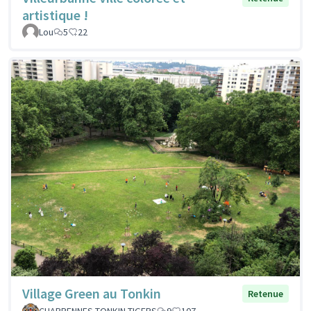
artistique !
Lou
5
22
Village Green au Tonkin
Retenue
CHARPENNES TONKIN TIGERS
9
107