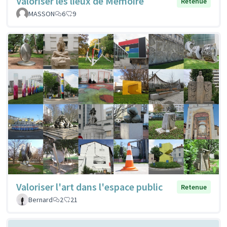
Valoriser les lieux de Mémoire
Retenue
MASSON
6
9
Valoriser l'art dans l'espace public
Retenue
Bernard
2
21