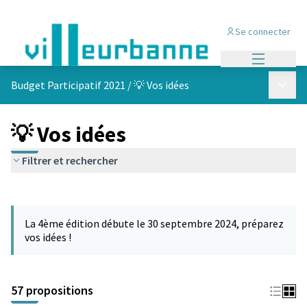
Se connecter
Menu princi
Menu p
Budget Participatif 2021
/
💡 Vos idées
💡 Vos idées
Filtrer et rechercher
Passer la carte
L'élément suivant est une carte qui présente les éléments de cet
La 4ème édition débute le 30 septembre 2024, préparez
vos idées !
57 propositions