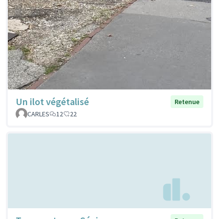
Un ilot végétalisé
Retenue
CARLES
12
22