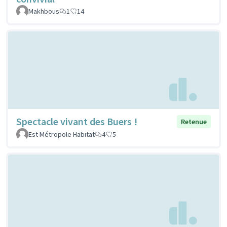
Makhbous
1
14
Spectacle vivant des Buers !
Retenue
Est Métropole Habitat
4
5