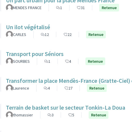
Un parc urbain pour la place Mendès France
MENDES FRANCE
1
31
Retenue
Un ilot végétalisé
CARLES
12
22
Retenue
Transport pour Séniors
SOURBES
1
4
Retenue
Transformer la place Mendès-France (Gratte-Ciel) e
Laurence
4
27
Retenue
Terrain de basket sur le secteur Tonkin-La Doua
thomassier
3
5
Retenue