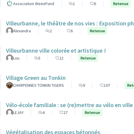
Association WeeeFund
1
6
Retenue
Villeurbanne, le théâtre de nos vies : Exposition p
Alexandra
2
6
Retenue
Villeurbanne ville colorée et artistique !
Lou
5
22
Retenue
Village Green au Tonkin
CHARPENNES TONKIN TIGERS
9
107
Ret
Vélo-école familiale : se (re)mettre au vélo en ville
LEJAY
4
27
Retenue
Végétalisation des espaces bétonnés