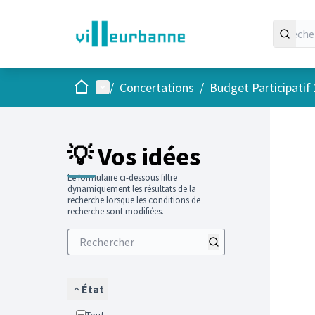
Accueil
Menu principal
/
Concertations
/
Budget Participatif
Passer
L'élément
💡 Vos idées
Le formulaire ci-dessous filtre
dynamiquement les résultats de la
recherche lorsque les conditions de
recherche sont modifiées.
État