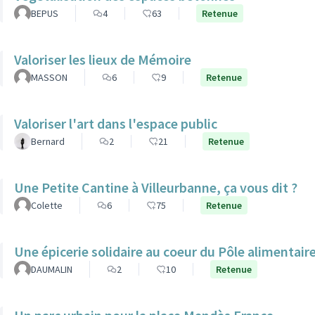
BEPUS
4
63
Retenue
Valoriser les lieux de Mémoire
MASSON
6
9
Retenue
Valoriser l'art dans l'espace public
Bernard
2
21
Retenue
Une Petite Cantine à Villeurbanne, ça vous dit ?
Colette
6
75
Retenue
Une épicerie solidaire au coeur du Pôle alimentair
DAUMALIN
2
10
Retenue