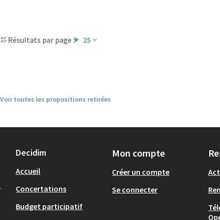
Résultats par page :
25
Voir toutes les propositions retirées
Decidim
Mon compte
Re
Accueil
Créer un compte
Act
.
Concertations
Se connecter
Re
Budget participatif
Tél
Op