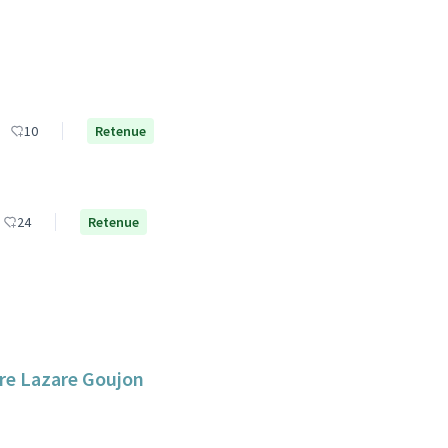
10
Retenue
24
Retenue
aire Lazare Goujon