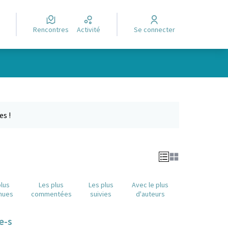
Rencontres
Activité
Se connecter
e des points de carte. L'élément peut être utilisé avec un lecteur
es !
plus
Les plus
Les plus
Avec le plus
nues
commentées
suivies
d'auteurs
e-s