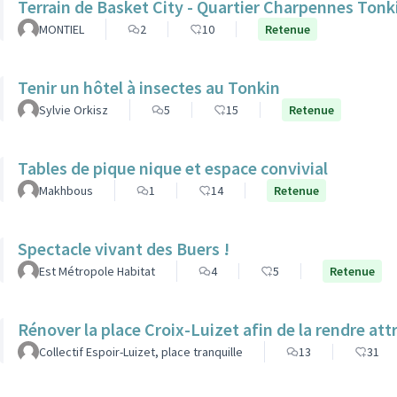
Terrain de Basket City - Quartier Charpennes Tonk
MONTIEL
2
10
Retenue
Tenir un hôtel à insectes au Tonkin
Sylvie Orkisz
5
15
Retenue
Tables de pique nique et espace convivial
Makhbous
1
14
Retenue
Spectacle vivant des Buers !
Est Métropole Habitat
4
5
Retenue
Rénover la place Croix-Luizet afin de la rendre att
Collectif Espoir-Luizet, place tranquille
13
31