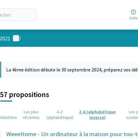
Aide
Menu utilisateur
 2021
/
 la carte
 suivant est une carte qui présente les éléments de cette page comm
La 4ème édition débute le 30 septembre 2024, préparez vos idé
57 propositions
Les plus
A-Z
Z-A (alphabétique
Les 
Aléatoire
récentes
(alphabétique)
inverse)
soute
WeeeHome - Un ordinateur à la maison pour tou-t