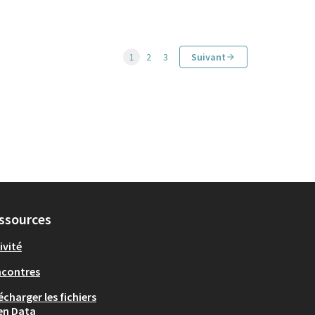
1
2
3
Suivant
ssources
ivité
ncontres
écharger les fichiers
en Data