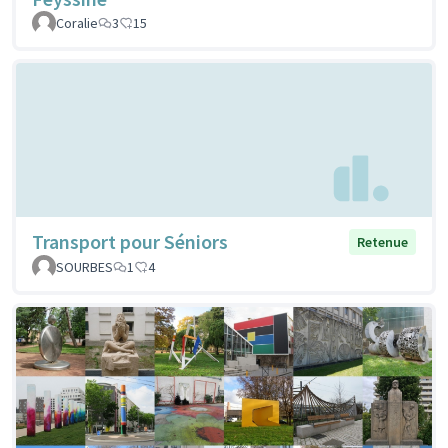
Coralie
3
15
Transport pour Séniors
Retenue
SOURBES
1
4