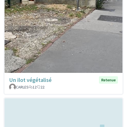
Un ilot végétalisé
Retenue
CARLES
12
22