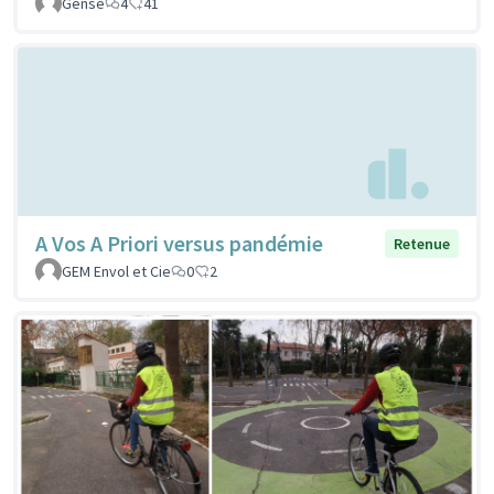
Gensé
4
41
A Vos A Priori versus pandémie
Retenue
GEM Envol et Cie
0
2