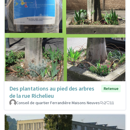
Des plantations au pied des arbres
Retenue
de la rue Richelieu
Conseil de quartier Ferrandière Maisons Neuves
2
11