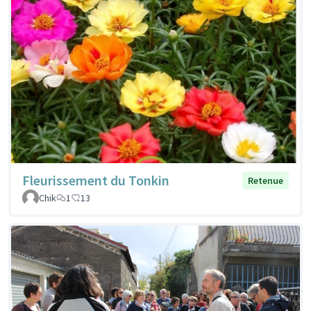
Fleurissement du Tonkin
Retenue
Chik
1
13