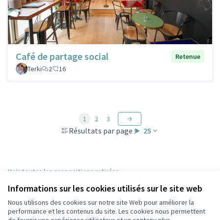
Café de partage social
Retenue
Terki
2
16
1
2
3
Résultats par page :
25
Voir toutes les propositions retirées
Informations sur les cookies utilisés sur le site web
Nous utilisons des cookies sur notre site Web pour améliorer la
Conditions d'utilisation
performance et les contenus du site. Les cookies nous permettent
Paramètres des cookies