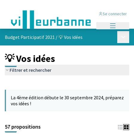
Se connecter
Menu princi
Menu p
Budget Participatif 2021
/
💡 Vos idées
💡 Vos idées
Filtrer et rechercher
Passer la carte
L'élément suivant est une carte qui présente les éléments de cet
La 4ème édition débute le 30 septembre 2024, préparez
vos idées !
57 propositions