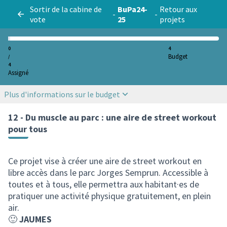
Sortir de la cabine de
BuPa24-
Retour aux
-
-
vote
25
projets
0
4
Budget
/
4
Assigné
Plus d'informations sur le budget
12 - Du muscle au parc : une aire de street workout
pour tous
Ce projet vise à créer une aire de street workout en
libre accès dans le parc Jorges Semprun. Accessible à
toutes et à tous, elle permettra aux habitant·es de
pratiquer une activité physique gratuitement, en plein
air.
🙂
JAUMES