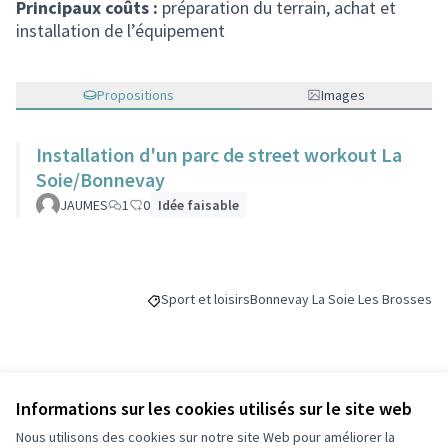
Principaux coûts :
préparation du terrain, achat et
installation de l’équipement
Propositions
Images
Installation d'un parc de street workout La
Soie/Bonnevay
JAUMES
1
0
Idée faisable
Sport et loisirs
Bonnevay La Soie Les Brosses
Filtrer les résultats de la catégorie : Sport et loi
Filtrer les résultats pour le sec
Budget
Informations sur les cookies utilisés sur le site web
Nous utilisons des cookies sur notre site Web pour améliorer la