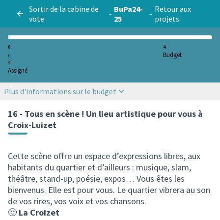
Sortir de la cabine de
BuPa24-
Retour aux
-
-
vote
25
projets
0
4
Budget
/
4
Assigné
Plus d'informations sur le budget
16 - Tous en scène ! Un lieu artistique pour vous à
Croix-Luizet
Cette scène offre un espace d’expressions libres, aux
habitants du quartier et d’ailleurs : musique, slam,
théâtre, stand-up, poésie, expos… Vous êtes les
bienvenus. Elle est pour vous. Le quartier vibrera au son
de vos rires, vos voix et vos chansons.
🙂
La Croizet