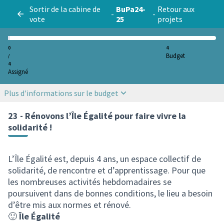
Sortir de la cabine de
BuPa24-
Retour aux
-
-
vote
25
projets
0
4
Budget
/
4
Assigné
Plus d'informations sur le budget
23 - Rénovons l’Île Égalité pour faire vivre la
solidarité !
L’Île Égalité est, depuis 4 ans, un espace collectif de
solidarité, de rencontre et d’apprentissage. Pour que
les nombreuses activités hebdomadaires se
poursuivent dans de bonnes conditions, le lieu a besoin
d’être mis aux normes et rénové.
🙂
Île Égalité