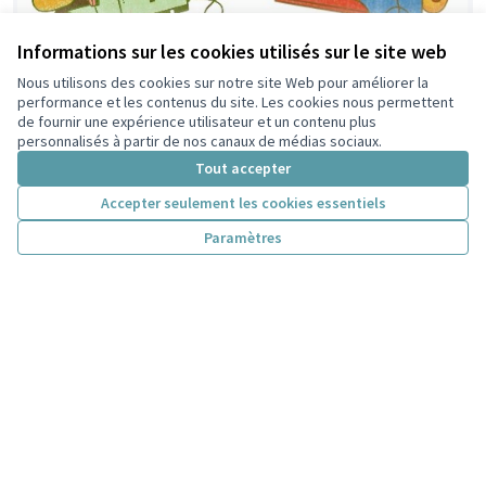
Informations sur les cookies utilisés sur le site web
31 - Maison Sésame : ouvrez la porte aux
Nous utilisons des cookies sur notre site Web pour améliorer la
performance et les contenus du site. Les cookies nous permettent
objets réparés !
de fournir une expérience utilisateur et un contenu plus
Soutenez notre projet de Repair Café à la Maison
personnalisés à partir de nos canaux de médias sociaux.
Sésame, rue du 1er mars 1943 : un lieu convivial pour...
Tout accepter
Convivialité et vie de quartier
Perralière Grandclément Cyprian
Accepter seulement les cookies essentiels
9 000 €
Paramètres