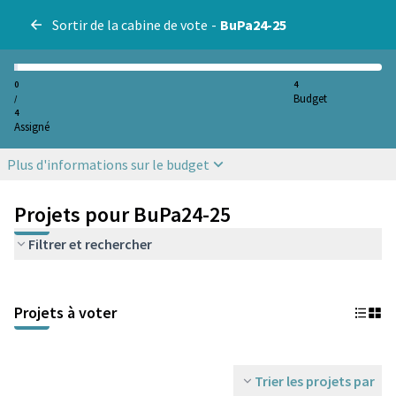
Sortir de la cabine de vote
-
BuPa24-25
0
4
Budget
/
4
Assigné
Plus d'informations sur le budget
Projets pour BuPa24-25
Filtrer et rechercher
Projets à voter
Trier les projets par