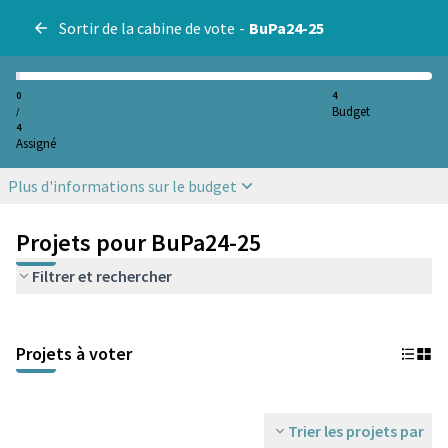
Sortir de la cabine de vote
-
BuPa24-25
0
4
Budget
/
4
Assigné
Plus d'informations sur le budget
Projets pour BuPa24-25
Filtrer et rechercher
Projets à voter
Trier les projets par