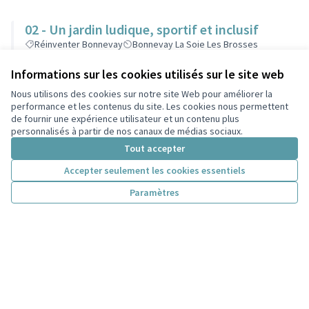
02 - Un jardin ludique, sportif et inclusif
Réinventer Bonnevay
Bonnevay La Soie Les Brosses
140 000 €
Informations sur les cookies utilisés sur le site web
Nous utilisons des cookies sur notre site Web pour améliorer la
performance et les contenus du site. Les cookies nous permettent
de fournir une expérience utilisateur et un contenu plus
03 - Des parcours ludiques pour redécouvrir le
personnalisés à partir de nos canaux de médias sociaux.
canal et le quartier de Bonnevay
Tout accepter
Réinventer Bonnevay
Bonnevay La Soie Les Brosses
Accepter seulement les cookies essentiels
150 000 €
Paramètres